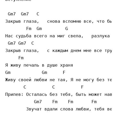
 Gm7  Gm7   C

Закрыв глаза,   снова вспомню все, что было
        Fm  Gm         G   

Нас судьба всего на миг свела,   разлука ра
 Gm7 Gm7  C

Закрыв глаза,   с каждым днем мне все трудн
     Fm

Я живу печаль в душе храня

Gm            Gm      F

Живу своей любви не тая, Я не могу без тебя
       C          C          F

Припев: Осталась без тебя, быть может навсе
           Gm7    Fm    Fm       Fm

        Звучат вдали слова любви, тебя верн