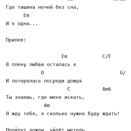
Где тишина ночей без сна,

      Em

И я одна...

Припев:

                   Em            C/E

В плену любви осталась я

            D                          G/H

И потерялась посреди дождя

                     C           Am6  

Ты знаешь, где меня искать,

             Am                            
Я жду тебя, я сколько нужно буду ждать!

Пройдут дожди, уйдёт метель,
