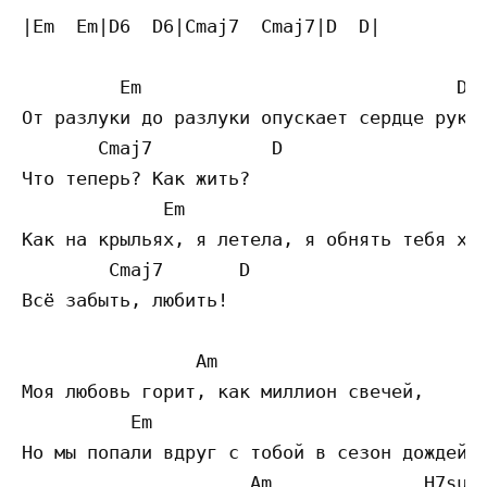
|Em  Em|D6  D6|Cmaj7  Cmaj7|D  D|

         Em                             D6 
От разлуки до разлуки опускает сердце руки.
       Cmaj7           D     

Что теперь? Как жить?

             Em                            
Как на крыльях, я летела, я обнять тебя хот
        Cmaj7       D     

Всё забыть, любить!

                Am                         
Моя любовь горит, как миллион свечей,

          Em                               
Но мы попали вдруг с тобой в сезон дождей,

                     Am              H7sus4