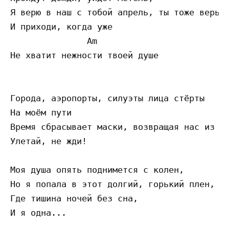
Я верю в наш с тобой апрель, ты тоже верь 

И приходи, когда уже

               Am                         D
Не хватит нежности твоей душе

Города, аэропорты, силуэты лица стёрты

На моём пути

Время сбрасывает маски, возвращая нас из ск
Улетай, не жди!

Моя душа опять поднимется с колен,

Но я попала в этот долгий, горький плен,

Где тишина ночей без сна,

И я одна...
