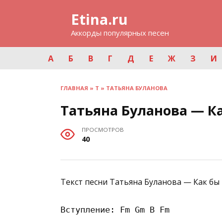
Перейти
Etina.ru
к
содержанию
Аккорды популярных песен
А
Б
В
Г
Д
Е
Ж
З
И
ГЛАВНАЯ
»
Т
»
ТАТЬЯНА БУЛАНОВА
Татьяна Буланова — Ка
ПРОСМОТРОВ
40
Текст песни Татьяна Буланова — Как бы 
Вступление: Fm Gm B Fm
