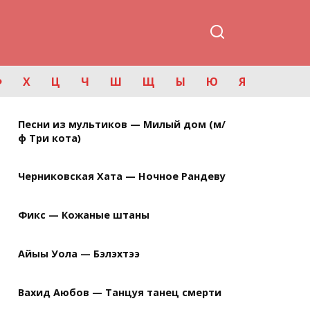
Ф
Х
Ц
Ч
Ш
Щ
Ы
Ю
Я
Песни из мультиков — Милый дом (м/
ф Три кота)
Черниковская Хата — Ночное Рандеву
Фикс — Кожаные штаны
Айыы Уола — Бэлэхтээ
Вахид Аюбов — Танцуя танец смерти