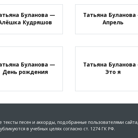
атьяна Буланова —
Татьяна Буланова
Алёшка Кудряшов
Апрель
атьяна Буланова —
Татьяна Буланова
День рождения
Это я
ные тексты песен и аккорды, подобранные пользователями сайт
бликуются в учебных целях согласно ст. 1274 ГК РФ.