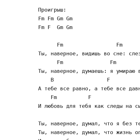
Проигрыш:

Fm Fm Gm Gm 

Fm F  Gm Gm

      Fm                 Fm      
Ты, наверное, видишь во сне: слез
      Fm               Fm        
Ты, наверное, думаешь: я умираю в
    B                 F          
А тебе все равно, а тебе все давн
    Fm          F                
И любовь для тебя как следы на сы
Ты, наверное, думал, что я без те
Ты, наверное, думал, что жизнь оп