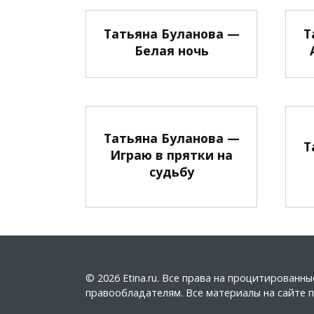
Татьяна Буланова —
Т
Белая ночь
Татьяна Буланова —
Т
Играю в прятки на
судьбу
© 2026 Etina.ru. Все права на процитирован
правообладателям. Все материалы на сайте пу