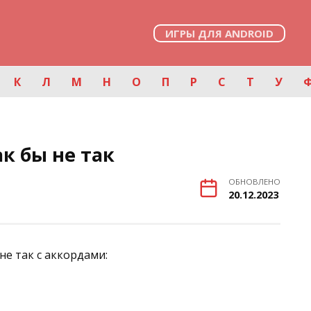
ИГРЫ ДЛЯ ANDROID
К
Л
М
Н
О
П
Р
С
Т
У
к бы не так
ОБНОВЛЕНО
20.12.2023
не так с аккордами: