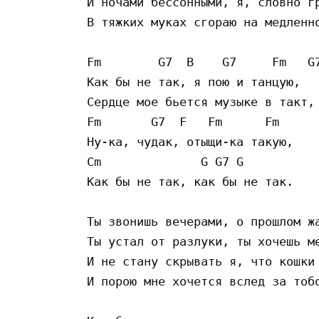
И ночами бессонными, я, словно гр
В тяжких муках сгораю на медленно
Fm        G7  B    G7     Fm   G7
Как бы не так, я пою и танцую,

Сердце мое бьется музыке в такт,

Fm       G7  F   Fm      Fm

Ну-ка, чудак, отыщи-ка такую,

Cm              G G7 G

Как бы не так, как бы не так.

Ты звонишь вечерами, о прошлом жа
Ты устал от разлуки, ты хочешь ме
И не стану скрывать я, что кошки 
И порою мне хочется вслед за тобо