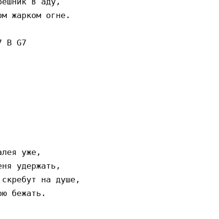
ешник в аду,

м жарком огне.

 B G7

лея уже,

ня удержать,

скребут на душе,

ю бежать.
