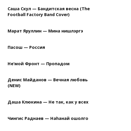
Саша Скул — Бандитская весна (The
Football Factory Band Cover)
Марат Яруллин — Мина нишлэргэ
Пасош — Россия
Не’мой Фронт — Пропадом
Денис Майданов — Вечная любовь
(NEW)
Даша Клюкина — Не так, как у всех
Чингис Раднаев — Наhанай ошолго