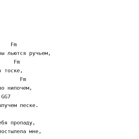
   Fm

ы льются ручьем,

    Fm

 тоске,

      Fm

о нипочем,

GG7

пучем песке.

бя пропаду,

остылела мне,
