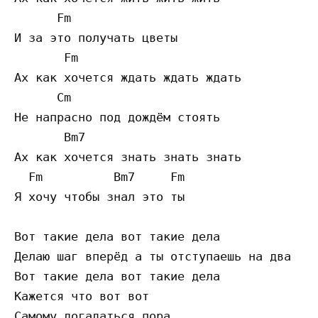
      Fm 

И за это получать цветы 

       Fm 

Ах как хочется ждать ждать ждать 

      Cm 

Не напрасно под дождём стоять 

       Bm7 

Ах как хочется знать знать знать 

  Fm          Bm7     Fm 

Я хочу чтобы знал это ты 

Вот такие дела вот такие дела 

Делаю шаг вперёд а ты отступаешь на два 

Вот такие дела вот такие дела 

Кажется что вот вот 
