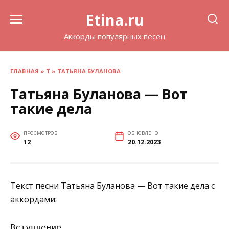
Перейти
Etina.ru
к
содержанию
Аккорды популярных песен
ГЛАВНАЯ
»
Т
»
ТАТЬЯНА БУЛАНОВА
Татьяна Буланова — Вот
такие дела
ПРОСМОТРОВ
ОБНОВЛЕНО
12
20.12.2023
Текст песни Татьяна Буланова — Вот такие дела с
аккордами:
Вступление
