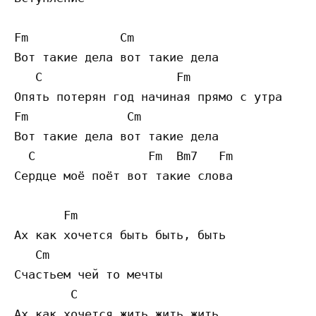
Fm             Cm 

Вот такие дела вот такие дела 

   C                   Fm 

Опять потерян год начиная прямо с утра 

Fm              Cm 

Вот такие дела вот такие дела 

  C                Fm  Bm7   Fm 

Сердце моё поёт вот такие слова 

       Fm 

Ах как хочется быть быть, быть 

   Cm 

Счастьем чей то мечты 

        C 

Ах как хочется жить жить жить 
