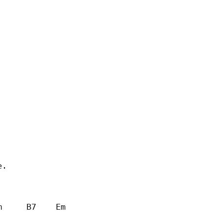
. 

     B7    Em 
