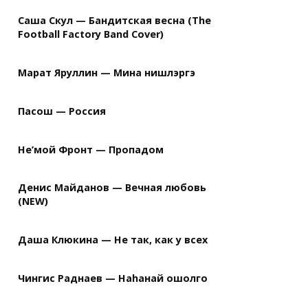
Саша Скул — Бандитская весна (The
Football Factory Band Cover)
Марат Яруллин — Мина нишлэргэ
Пасош — Россия
Не’мой Фронт — Пропадом
Денис Майданов — Вечная любовь
(NEW)
Даша Клюкина — Не так, как у всех
Чингис Раднаев — Наhанай ошолго