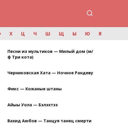
Ф
Х
Ц
Ч
Ш
Щ
Ы
Ю
Я
Песни из мультиков — Милый дом (м/
ф Три кота)
Черниковская Хата — Ночное Рандеву
Фикс — Кожаные штаны
Айыы Уола — Бэлэхтээ
Вахид Аюбов — Танцуя танец смерти