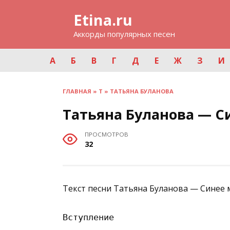
Перейти
Etina.ru
к
содержанию
Аккорды популярных песен
А
Б
В
Г
Д
Е
Ж
З
И
ГЛАВНАЯ
»
Т
»
ТАТЬЯНА БУЛАНОВА
Татьяна Буланова — С
ПРОСМОТРОВ
32
Текст песни Татьяна Буланова — Синее 
Вступление
