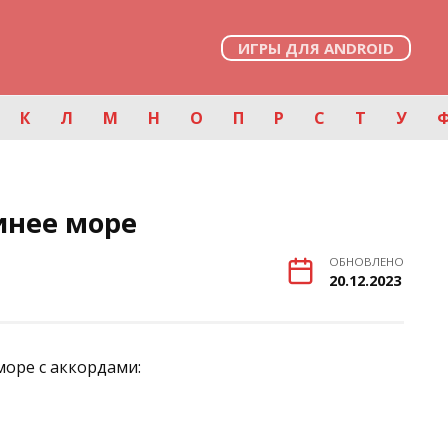
ИГРЫ ДЛЯ ANDROID
К
Л
М
Н
О
П
Р
С
Т
У
инее море
ОБНОВЛЕНО
20.12.2023
море с аккордами: