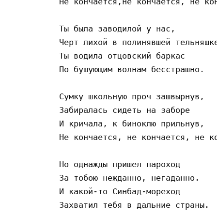
Не кончается,не кончается, не кон
Ты была заводилой y нас, 

Черт лихой в полинявшей тельняшке
Ты водила отцовский баркас 

По бушующим волнам бесстрашно. 

Сумку школьную проч зашвырнув, 

Забиралась сидеть на заборе 

И кричала, к биноклю прильнув, 

Не кончается, не кончается, не ко
Но однажды пришел пароход 

За тобою нежданно, негаданно. 

И какой-то Синбад-мореход 

Захватил тебя в дальние страны. 
