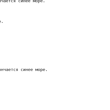
чается синее море. 

. 

нчается синее море. 
