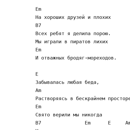
Em 

На хороших друзей и плохих 

B7 

Всех ребят я делила порою. 

Мы играли в пиратов лихих 

Em 

И отважных бродяг-мореходов. 

E 

Забывалась любая беда, 

Am 

Растворяясь в бескрайнем просторе
Em 

Свято верили мы никогда 

B7               Em      E     Am