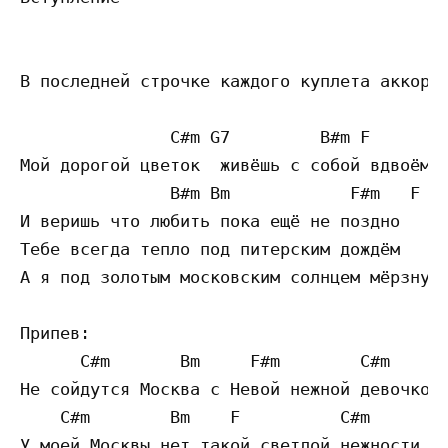
В последней строчке каждого куплета аккорд 
               C#m G7         B#m F

Мой дорогой цветок  живёшь с собой вдвоём

               B#m Bm            F#m   F

И веришь что любить пока ещё не поздно

Тебе всегда тепло под питерским дождём

А я под золотым московским солнцем мёрзну.

Припев:

      C#m       Bm     F#m        C#m      
Не сойдутся Москва с Невой нежной девочкой 
    C#m        Bm    F          C#m      Bm
У моей Москвы нет такой светлой нежности и 