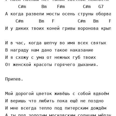
     C#m      Bm    F#m       C#m   G7   F 
А когда развели мосты осень струны оборвала
    C#m      Bm   F         C#m   Bm    F#m
И у диких твоих коней гривы воронова крыла.
И в час, когда шепчу во имя всех святых

В награду нам дано такое наказание

И я схожу с ума от нежных губ твоих

От женской красоты горячего дыхания.

Припев.

Мой дорогой цветок живёшь с собой вдвоём

И веришь что любить пока ещё не поздно

И мне всегда тепло под питерским дождём

А ты под золотым московским солнцем мёрзнеш