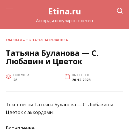
Перейти
Etina.ru
к
содержанию
Аккорды популярных песен
ГЛАВНАЯ
»
Т
»
ТАТЬЯНА БУЛАНОВА
Татьяна Буланова — С.
Любавин и Цветок
ПРОСМОТРОВ
ОБНОВЛЕНО
28
20.12.2023
Текст песни Татьяна Буланова — С. Любавин и
Цветок с аккордами:
Вступление
