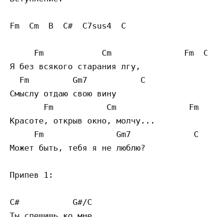
Fm  Cm  B  C#  C7sus4  C 

     Fm            Cm               Fm  Cm

Я без всякого старания лгу,

  Fm         Gm7           C

Смыслу отдаю свою вину

       Fm           Cm               Fm  Cm
Красоте, открыв окно, молчу...

     Fm               Gm7             C   C
Может быть, тебя я не люблю?

Припев 1:

C#           G#/C                   

Ты спешишь ко мне,
