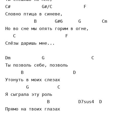
C#            G#/C            F       

Словно птица в синеве,

           B       G#6      G        Cm

Но во сне мы опять горим в огне,

   C                   F   

Слёзы даришь мне...

Dm            G                  C         
Ты позволь себе, позволь

      B                   D  

Утонуть в моих слезах

        G           C   

Я сыграла эту роль

                B           D7sus4  D

Прямо на твоих глазах
