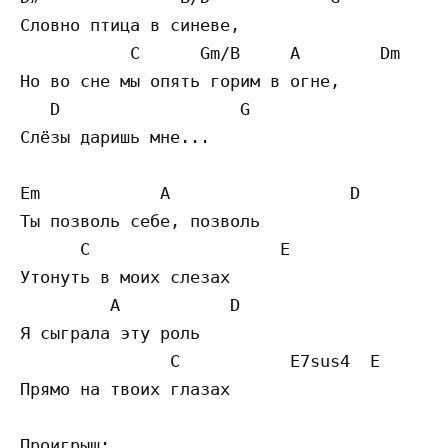
Словно птица в синеве,

           C      Gm/B     A        Dm

Но во сне мы опять горим в огне,

   D                  G    

Слёзы даришь мне...

Em            A                  D         
Ты позволь себе, позволь

      C                   E  

Утонуть в моих слезах

         A           D   

Я сыграла эту роль

               C           E7sus4  E

Прямо на твоих глазах

Проигрыш:
