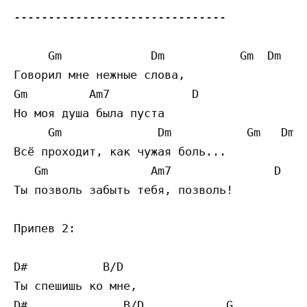
------------------------------- 

     Gm             Dm           Gm  Dm

Говорил мне нежные слова,

Gm         Am7            D

Но моя душа была пуста

     Gm              Dm           Gm   Dm7

Всё проходит, как чужая боль...

   Gm               Am7               D    
Ты позволь забыть тебя, позволь!

Припев 2:

D#           B/D                   

Ты спешишь ко мне,

D#              B/D            G        
