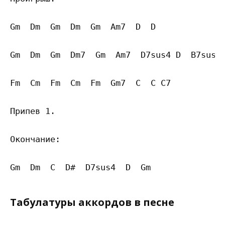
Gm  Dm  Gm  Dm  Gm  Am7  D  D

Gm  Dm  Gm  Dm7  Gm  Am7  D7sus4 D  B7sus4 
Fm  Cm  Fm  Cm  Fm  Gm7  C  C C7

Припев 1.

Окончание:

Табулатуры аккордов в песне