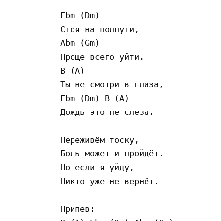
Ebm (Dm)

Стоя на полпути,

Abm (Gm)

Проще всего уйти.

B (A)

Ты не смотри в глаза,

Ebm (Dm) B (A)

Дождь это не слеза.

Переживём тоску,

Боль может и пройдёт.

Но если я уйду,

Никто уже не вернёт.

Припев:
