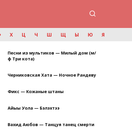
Ф
Х
Ц
Ч
Ш
Щ
Ы
Ю
Я
Песни из мультиков — Милый дом (м/
ф Три кота)
Черниковская Хата — Ночное Рандеву
Фикс — Кожаные штаны
Айыы Уола — Бэлэхтээ
Вахид Аюбов — Танцуя танец смерти