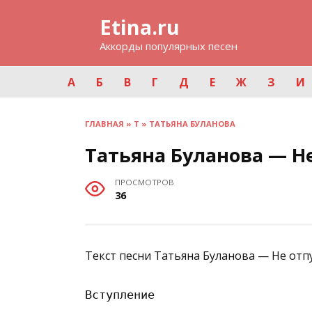
Перейти
Etina.ru
к
содержанию
Аккорды популярных песен
А
Б
В
Г
Д
Е
Ж
З
И
ГЛАВНАЯ
»
Т
»
ТАТЬЯНА БУЛАНОВА
Татьяна Буланова — Н
ПРОСМОТРОВ
36
Текст песни Татьяна Буланова — Не отпу
Вступление
