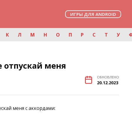
ИГРЫ ДЛЯ ANDROID
К
Л
М
Н
О
П
Р
С
Т
У
е отпускай меня
ОБНОВЛЕНО
20.12.2023
скай меня с аккордами: