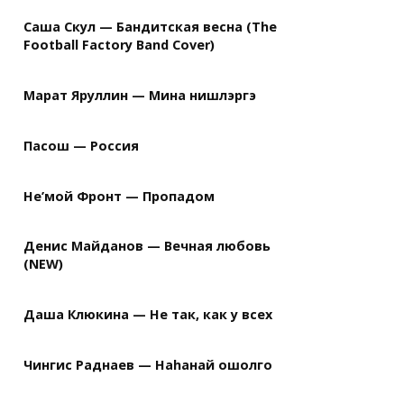
Саша Скул — Бандитская весна (The
Football Factory Band Cover)
Марат Яруллин — Мина нишлэргэ
Пасош — Россия
Не’мой Фронт — Пропадом
Денис Майданов — Вечная любовь
(NEW)
Даша Клюкина — Не так, как у всех
Чингис Раднаев — Наhанай ошолго