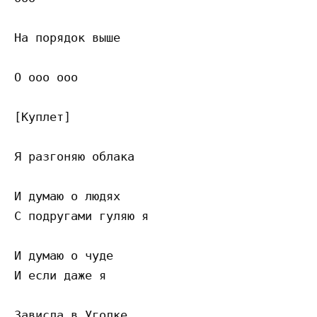
На порядок выше

О ооо ооо

[Куплет]

Я разгоняю облака

И думаю о людях

С подругами гуляю я

И думаю о чуде

И если даже я

Зависла в Уголке
