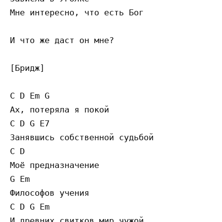
Мне интересно, что есть Бог

И что же даст он мне?

[Бридж]

C D Em G

Ах, потеряла я покой

C D G E7

Занявшись собственной судьбой

C D

Моё предназначение

G Em

Философов учения

C D G Em

И древних свитков мир чужой
