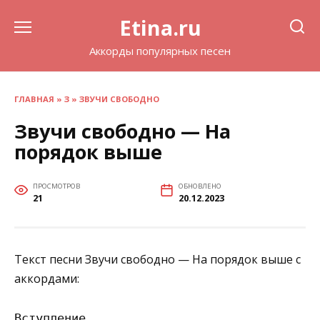
Перейти
Etina.ru
к
содержанию
Аккорды популярных песен
ГЛАВНАЯ
»
З
»
ЗВУЧИ СВОБОДНО
Звучи свободно — На
порядок выше
ПРОСМОТРОВ
ОБНОВЛЕНО
21
20.12.2023
Текст песни Звучи свободно — На порядок выше с
аккордами:
Вступление
