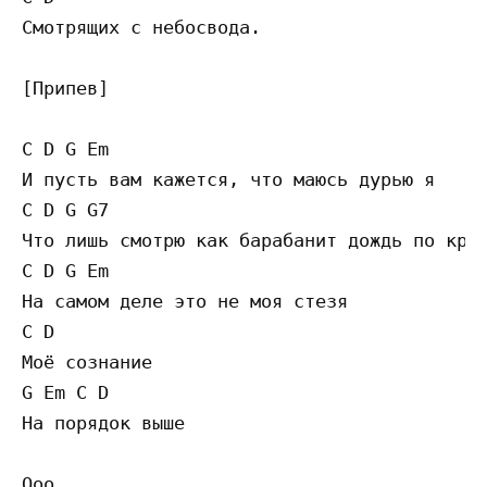
Смотрящих с небосвода.

[Припев]

C D G Em

И пусть вам кажется, что маюсь дурью я

C D G G7

Что лишь смотрю как барабанит дождь по крыш
C D G Em

На самом деле это не моя стезя

C D

Моё сознание

G Em C D

На порядок выше

Ооо
