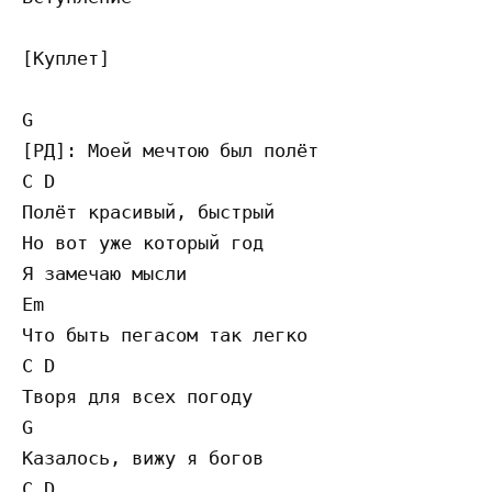
[Куплет]

G

[РД]: Моей мечтою был полёт

C D

Полёт красивый, быстрый

Но вот уже который год

Я замечаю мысли

Em

Что быть пегасом так легко

C D

Творя для всех погоду

G

Казалось, вижу я богов

C D
