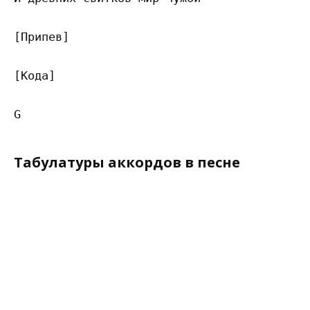
[Припев]

[Кода]

Табулатуры аккордов в песне