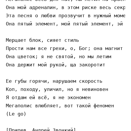
Она мой адреналин, в этом риске весь секрет
Эта песня о любви прозвучит в нужный момент
Она пятый элемент, мой пятый элемент, эй 

Мерцает блок, сияет стиль

Прости нам все грехи, о, Бог; она магнит

Она цветок; я не святой, но мы летим

Она держит мой рукой, ща закоротит 

Ее губы горячи, нарушаем скорость

Коп, походу, уличил, но я невиновен

Я отдам ей всё, я не экономен

Мегаполис влюбляет, вот такой феномен 

(Le go) 

[Припев, Андрей Звонкий]
