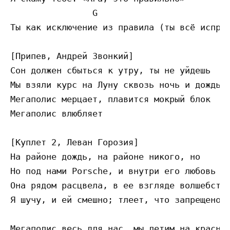
                G

Ты как исключение из правила (ты всё исправ
[Припев, Андрей Звонкий]

Сон должен сбыться к утру, ты не уйдешь

Мы взяли курс на Луну сквозь ночь и дождь

Мегаполис мерцает, плавится мокрый блок

Мегаполис влюбляет 

[Куплет 2, Леван Горозия]

На районе дождь, на районе никого, но

Но под нами Porsche, и внутри его любовь

Она рядом расцвела, в ее взгляде волшебство
Я шучу, и ей смешно; тлеет, что запрещено 

Мегаполис весь для нас, мы летим на красный