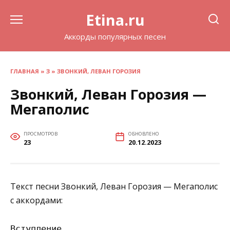
Перейти
Etina.ru
к
содержанию
Аккорды популярных песен
ГЛАВНАЯ
»
З
»
ЗВОНКИЙ, ЛЕВАН ГОРОЗИЯ
Звонкий, Леван Горозия —
Мегаполис
ПРОСМОТРОВ
ОБНОВЛЕНО
23
20.12.2023
Текст песни Звонкий, Леван Горозия — Мегаполис
с аккордами:
Вступление
