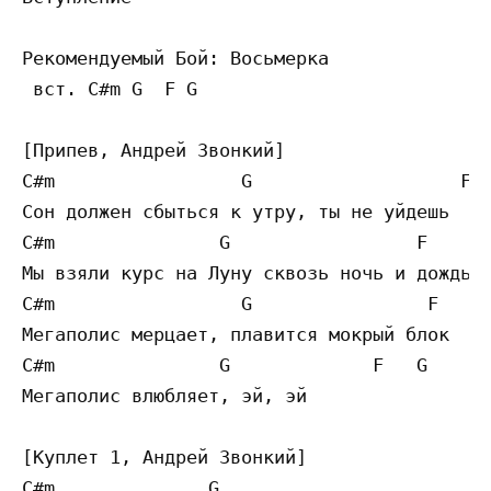
Рекомендуемый Бой: Восьмерка 

 вст. C#m G  F G 

[Припев, Андрей Звонкий]

C#m                 G                   F  
Сон должен сбыться к утру, ты не уйдешь

C#m               G                 F     G
Мы взяли курс на Луну сквозь ночь и дождь

C#m                 G                F     
Мегаполис мерцает, плавится мокрый блок

C#m               G             F   G 

Мегаполис влюбляет, эй, эй 

[Куплет 1, Андрей Звонкий]

C#m              G                 
