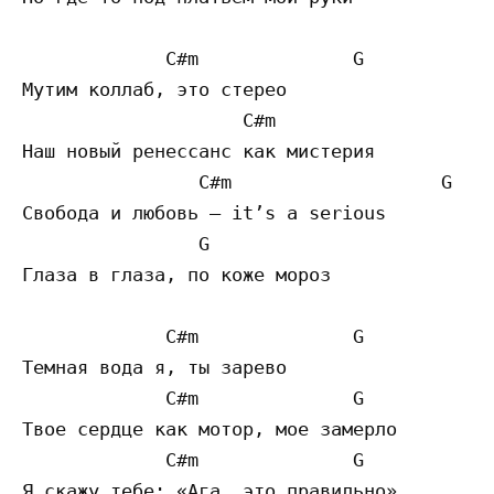
             C#m              G 

Мутим коллаб, это стерео

                    C#m                   G
Наш новый ренессанс как мистерия

                C#m                   G 

Свобода и любовь — it’s a serious

                G

Глаза в глаза, по коже мороз 

             C#m              G 

Темная вода я, ты зарево

             C#m              G 

Твое сердце как мотор, мое замерло

             C#m              G 

Я скажу тебе: «Ага, это правильно»
