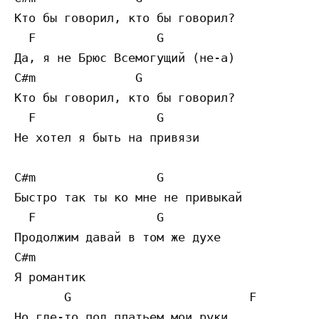
Кто бы говорил, кто бы говорил?

  F                 G 

Да, я не Брюс Всемогущий (не-а)

C#m              G  

Кто бы говорил, кто бы говорил?

  F                 G 

Не хотел я быть на привязи 

C#m                 G    

Быстро так ты ко мне не привыкай

  F                 G 

Продолжим давай в том же духе

C#m            

Я романтик

       G                         F         
Но где-то под платьем мои руки 
