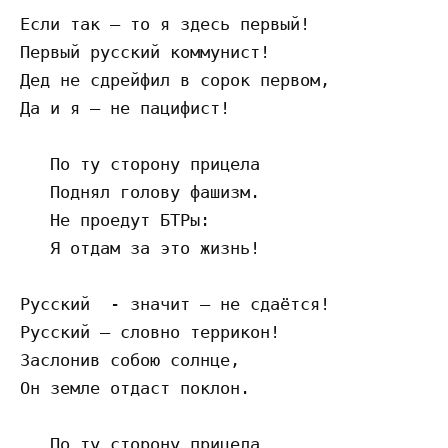
Если так – то я здесь первый!

Первый русский коммунист!

Дед не сдрейфил в сорок первом,

Да и я – не пацифист!

   По ту сторону прицела

   Поднял голову фашизм.

   Не проедут БТРы:

   Я отдам за это жизнь!

Русский  - значит – не сдаётся!

Русский – словно террикон!

Заслонив собою солнце,

Он земле отдаст поклон.

   По ту сторону прицела
