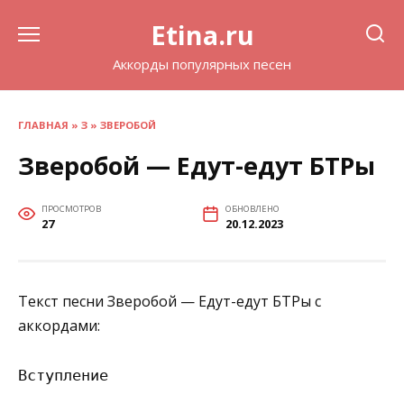
Перейти
Etina.ru
к
содержанию
Аккорды популярных песен
ГЛАВНАЯ
»
З
»
ЗВЕРОБОЙ
Зверобой — Едут-едут БТРы
ПРОСМОТРОВ
ОБНОВЛЕНО
27
20.12.2023
Текст песни Зверобой — Едут-едут БТРы с
аккордами:
Вступление
