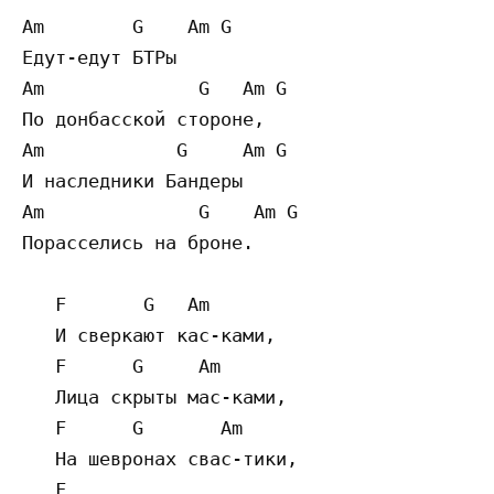
Am        G    Am G

Едут-едут БТРы

Am              G   Am G        

По донбасской стороне,

Am            G     Am G

И наследники Бандеры

Am              G    Am G

Порасселись на броне.

   F       G   Am  

   И сверкают кас-ками,

   F      G     Am

   Лица скрыты мас-ками,

   F      G       Am 

   На шевронах свас-тики,

   F                                       