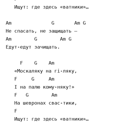
   Ищут: где здесь «ватники»…              
Am              G       Am G

Не спасать, не защищать – 

Am        G        Am G

Едут-едут зачищать.

     F    G    Am    

   «Москаляку на гi-ляку,

   F     G     Am     

   I на палю кому-няку!»

   F   G        Am   

   На шевронах свас-тики,

   F                                       
   Ищут: где здесь «ватники»…
