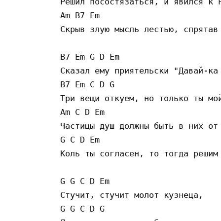
Решил посостязаться, и явился к н
Am B7 Em 

Скрыв злую мысль лестью, спрятав 
B7 Em G D Em 

Сказал ему приятельски "Давай-ка 
B7 Em C D G 

Три вещи откуем, но только ты мой
Am C D Em 

Частицы душ должны быть в них от 
G C D Em 

Коль ты согласен, то тогда решим 
G G C D Em 

Стучит, стучит молот кузнеца, 

G G C D G 
