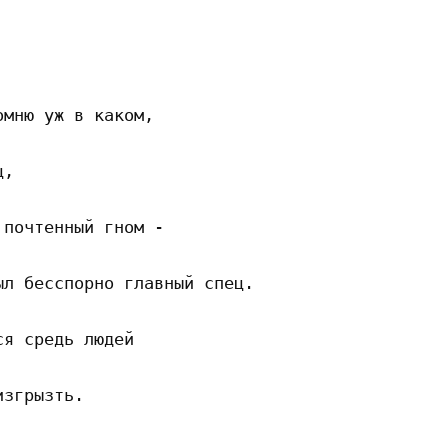
мню уж в каком, 

, 

почтенный гном - 

л бесспорно главный спец. 

я средь людей 

згрызть. 
