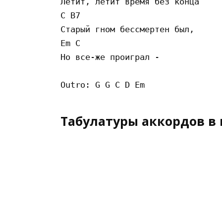
Летит, летит время без конца 

C B7 

Старый гном бессмертен был, 

Em C 

Но все-же проиграл - 

Табулатуры аккордов в 