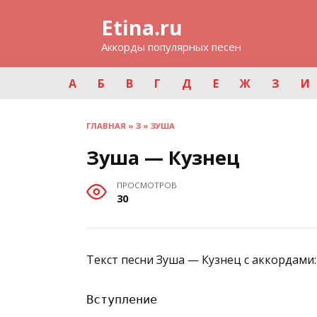
Перейти
Etina.ru
к
содержанию
Аккорды популярных песен
А
Б
В
Г
Д
Е
Ж
З
И
ГЛАВНАЯ
»
З
»
ЗУША
Зуша — Кузнец
ПРОСМОТРОВ
30
Текст песни Зуша — Кузнец с аккордами:
Вступление
