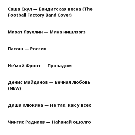
Саша Скул — Бандитская весна (The
Football Factory Band Cover)
Марат Яруллин — Мина нишлэргэ
Пасош — Россия
Не’мой Фронт — Пропадом
Денис Майданов — Вечная любовь
(NEW)
Даша Клюкина — Не так, как у всех
Чингис Раднаев — Наhанай ошолго