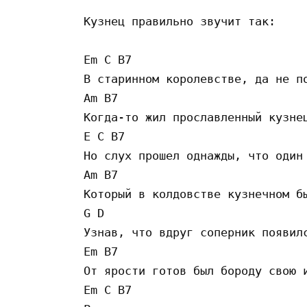
Кузнец правильно звучит так:

Em C B7 

В старинном королевстве, да не по
Am B7 

Когда-то жил прославленный кузнец
E C B7 

Но слух прошел однажды, что один 
Am B7 

Который в колдовстве кузнечном бы
G D 

Узнав, что вдруг соперник появилс
Em B7 

От ярости готов был бороду свою и
Em C B7 
