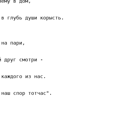
ему в дом, 

в глубь души корысть. 

на пари, 

 друг смотри - 

каждого из нас. 

наш спор тотчас". 
