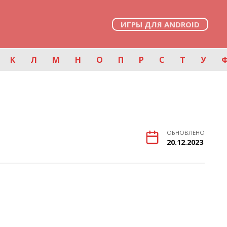
ИГРЫ ДЛЯ ANDROID
К
Л
М
Н
О
П
Р
С
Т
У
ОБНОВЛЕНО
20.12.2023