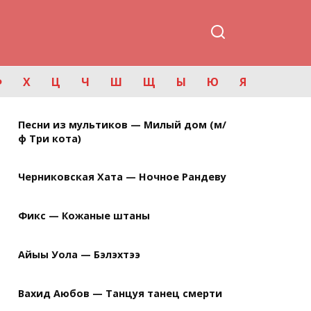
Ф
Х
Ц
Ч
Ш
Щ
Ы
Ю
Я
Песни из мультиков — Милый дом (м/
ф Три кота)
Черниковская Хата — Ночное Рандеву
Фикс — Кожаные штаны
Айыы Уола — Бэлэхтээ
Вахид Аюбов — Танцуя танец смерти