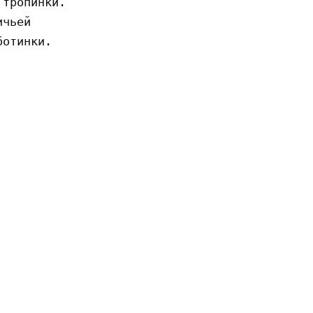
тропинки.

чьей

отинки.
