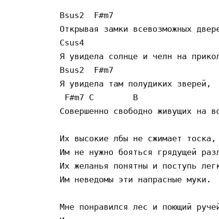
Bsus2  F#m7 

Открывая замки всевозможных двере
Csus4 

Я увидела солнце и челн на прикол
Bsus2  F#m7

Я увидела там полудиких зверей,

 F#m7 C        B 

Совершенно свободно живущих на во
Их высокие лбы не сжимает тоска,

Им не нужно бояться грядущей разл
Их желанья понятны и поступь легк
Им неведомы эти напрасные муки.

Мне понравился лес и поющий ручей