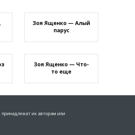
,
Зоя Ященко — Алый
парус
юз
Зоя Ященко — Что-
то еще
а, принадлежат их авторам или