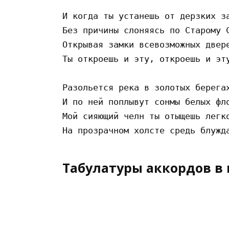
И когда ты устанешь от дерзких за
Без причины слоняясь по Старому С
Открывая замки всевозможных двере
Ты откроешь и эту, откроешь и эту
Разольется река в золотых берегах
И по ней поплывут сонмы белых фло
Мой сияющий челн ты отыщешь легко
Табулатуры аккордов в 