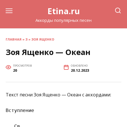
Перейти
Etina.ru
к
содержанию
Аккорды популярных песен
ГЛАВНАЯ
»
З
»
ЗОЯ ЯЩЕНКО
Зоя Ященко — Океан
ПРОСМОТРОВ
ОБНОВЛЕНО
20
20.12.2023
Текст песни Зоя Ященко — Океан с аккордами:
Вступление

   Cm       
