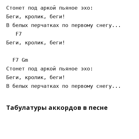
Стонет под аркой пьяное эхо:

Беги, кролик, беги!

В белых перчатках по первому снегу...

   F7 

Беги, кролик, беги!

  F7 Gm          

Стонет под аркой пьяное эхо: 

Беги, кролик, беги!

Табулатуры аккордов в песне