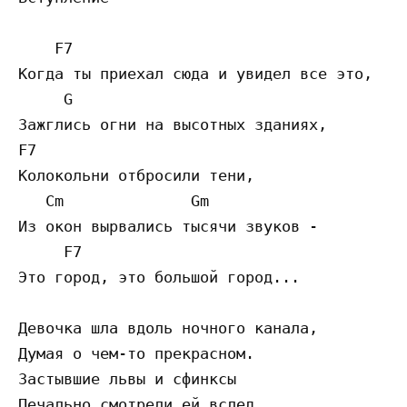
    F7 

Когда ты приехал сюда и увидел все это,

     G                

Зажглись огни на высотных зданиях,

F7  

Колокольни отбросили тени,

   Cm              Gm           

Из окон вырвались тысячи звуков -

     F7                 

Это город, это большой город...

Девочка шла вдоль ночного канала,

Думая о чем-то прекрасном.

Застывшие львы и сфинксы

Печально смотрели ей вслед,
