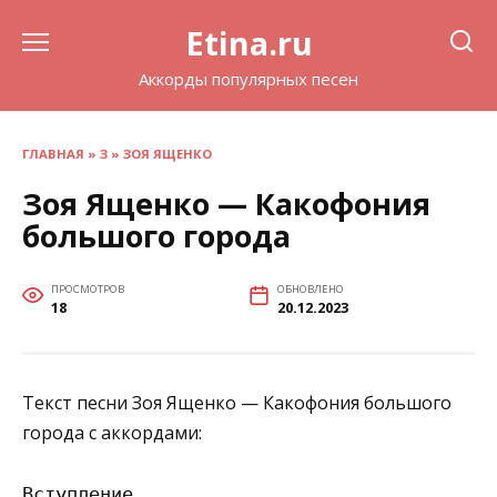
Перейти
Etina.ru
к
содержанию
Аккорды популярных песен
ГЛАВНАЯ
»
З
»
ЗОЯ ЯЩЕНКО
Зоя Ященко — Какофония
большого города
ПРОСМОТРОВ
ОБНОВЛЕНО
18
20.12.2023
Текст песни Зоя Ященко — Какофония большого
города с аккордами:
Вступление
