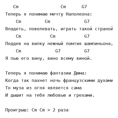
   Cm                Cm      G7         

Теперь я понимаю мечту Наполеона:

    Cm         Cm             G7           
Владеть, повелевать, играть такой страной!

    Cm           Cm           G7           
Поддев на вилку нежный ломтик шампиньона,

    Cm             G7         G7          

Я пью его вину, вино всему виной.

Теперь я понимаю фантазии Дюма:

Когда так пахнет ночь французскими духами,

То муза из огня является сама

И дышит на тебя любовью и грехами.

Проигрыш: Cm Cm > 2 раза
