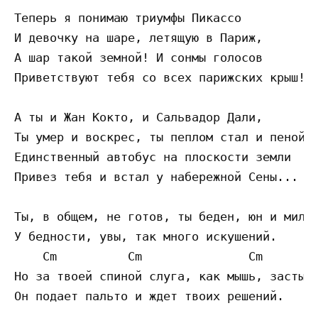
Теперь я понимаю триумфы Пикассо

И девочку на шаре, летящую в Париж,

А шар такой земной! И сонмы голосов

Приветствуют тебя со всех парижских крыш!

А ты и Жан Кокто, и Сальвадор Дали,

Ты умер и воскрес, ты пеплом стал и пеной.

Единственный автобус на плоскости земли

Привез тебя и встал у набережной Сены...

Ты, в общем, не готов, ты беден, юн и мил,

У бедности, увы, так много искушений.

    Cm          Cm               Cm        
Но за твоей спиной слуга, как мышь, застыл,
Он подает пальто и ждет твоих решений.
