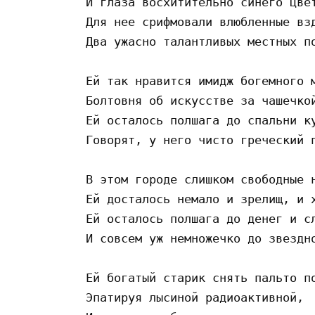
И глаза восхитительно синего цвет
Для нее срифмовали влюбленные взд
Два ужасно талантливых местных по
Ей так нравится имидж богемного м
Болтовня об искусстве за чашечкой
Ей осталось полшага до спальни ку
Говорят, у него чисто греческий п
В этом городе слишком свободные н
Ей досталось немало и зрелищ, и х
Ей осталось полшага до денег и сл
И совсем уж немножечко до звездно
Ей богатый старик снять пальто по
Эпатируя лысиной радиоактивной,
