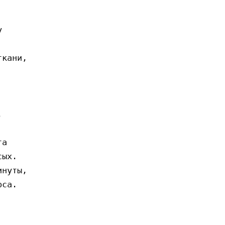


кани, 





а

ых.

нуты,

са.
