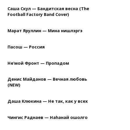
Саша Скул — Бандитская весна (The
Football Factory Band Cover)
Марат Яруллин — Мина нишлэргэ
Пасош — Россия
Не’мой Фронт — Пропадом
Денис Майданов — Вечная любовь
(NEW)
Даша Клюкина — Не так, как у всех
Чингис Раднаев — Наhанай ошолго