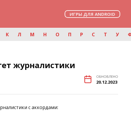
ИГРЫ ДЛЯ ANDROID
К
Л
М
Н
О
П
Р
С
Т
У
тет журналистики
ОБНОВЛЕНО
20.12.2023
рналистики с аккордами: