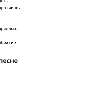
ет,

ротивно.

рядном,



песне