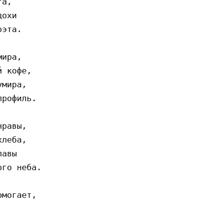
а,

охи

эта.

ира,

 кофе,

мира,

рофиль.

равы,

леба,

авы

го неба.

могает,
