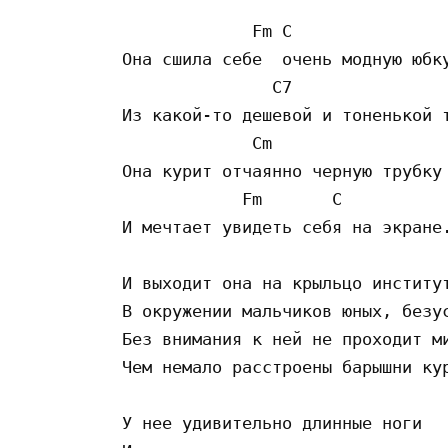
             Fm C        

Она сшила себе  очень модную юбку
               C7 

Из какой-то дешевой и тоненькой т
             Cm                

Она курит отчаянно черную трубку

            Fm       C           
И мечтает увидеть себя на экране.
И выходит она на крыльцо институт
В окружении мальчиков юных, безус
Без внимания к ней не проходит ми
Чем немало расстроены барышни кур
У нее удивительно длинные ноги
