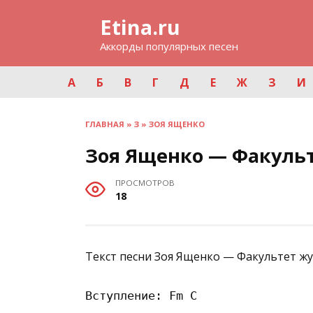
Перейти
Etina.ru
к
содержанию
Аккорды популярных песен
А
Б
В
Г
Д
Е
Ж
З
И
ГЛАВНАЯ
»
З
»
ЗОЯ ЯЩЕНКО
Зоя Ященко — Факуль
ПРОСМОТРОВ
18
Текст песни Зоя Ященко — Факультет жу
Вступление: Fm C 
