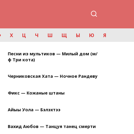
Ф
Х
Ц
Ч
Ш
Щ
Ы
Ю
Я
Песни из мультиков — Милый дом (м/
ф Три кота)
Черниковская Хата — Ночное Рандеву
Фикс — Кожаные штаны
Айыы Уола — Бэлэхтээ
Вахид Аюбов — Танцуя танец смерти