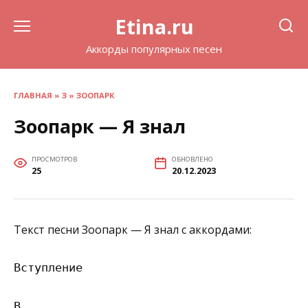
Перейти
Etina.ru
к
содержанию
Аккорды популярных песен
ГЛАВНАЯ
»
З
»
ЗООПАРК
Зоопарк — Я знал
ПРОСМОТРОВ
ОБНОВЛЕНО
25
20.12.2023
Текст песни Зоопарк — Я знал с аккордами:
Вступление

B
