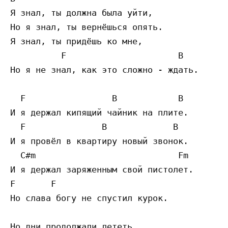
Я знал, ты должна была уйти,

Но я знал, ты вернёшься опять.

Я знал, ты придёшь ко мне,

          F                      B

Но я не знал, как это сложно - ждать.

  F                 B            B

И я держал кипящий чайник на плите.

  F               B             B

И я провёл в квартиру новый звонок.

  C#m                            Fm

И я держал заряженным свой пистолет.

F       F

Но слава богу не спустил курок.

Но дни продолжали лететь,
