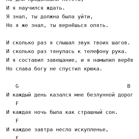
И я научился ждать.

Я знал, ты должна была уйти,

Но я же знал, ты вернёшься опять.

И сколько раз я слышал звук твоих шагов.

И сколько раз тянулась к телефону рука.

И я составил завещание, и я намылил верёвку
Но слава богу не спустил крюка.

   G                                   B

И каждый день казался мне безлунной дорогой
   F

И каждая ночь была как страшный сон.

   F

И каждое завтра несло искупленье,

   F
