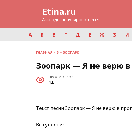
Перейти
Etina.ru
к
содержанию
Аккорды популярных песен
А
Б
В
Г
Д
Е
Ж
З
И
ГЛАВНАЯ
»
З
»
ЗООПАРК
Зоопарк — Я не верю в
ПРОСМОТРОВ
14
Текст песни Зоопарк — Я не верю в прог
Вступление
