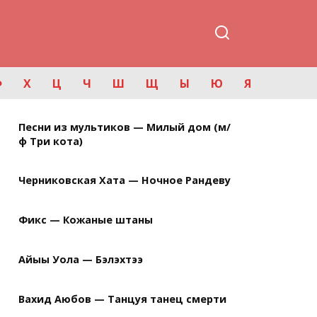
Ф
Х
Ц
Ч
Ш
Щ
Ы
Ю
Я
Песни из мультиков — Милый дом (м/
ф Три кота)
Черниковская Хата — Ночное Рандеву
Фикс — Кожаные штаны
Айыы Уола — Бэлэхтээ
Вахид Аюбов — Танцуя танец смерти