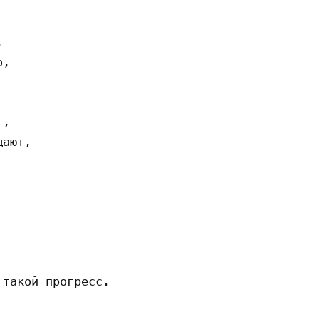


,

,

ают,

такой прогресс.
