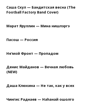
Саша Скул — Бандитская весна (The
Football Factory Band Cover)
Марат Яруллин — Мина нишлэргэ
Пасош — Россия
Не’мой Фронт — Пропадом
Денис Майданов — Вечная любовь
(NEW)
Даша Клюкина — Не так, как у всех
Чингис Раднаев — Наhанай ошолго