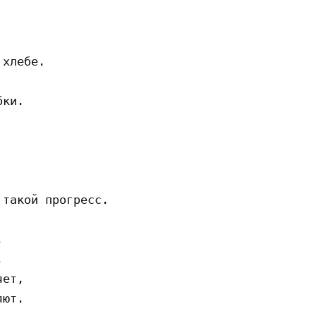
хлебе.

ки.

такой прогресс.





ет,

ют.
