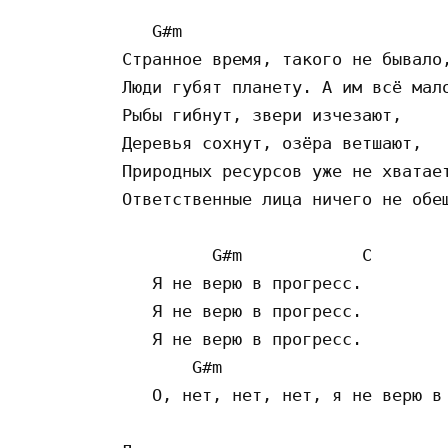
   G#m

Странное время, такого не бывало,
Люди губят планету. А им всё мало
Рыбы гибнут, звери изчезают,

Деревья сохнут, озёра ветшают,

Природных ресурсов уже не хватает
Ответственные лица ничего не обещ
         G#m            C

   Я не верю в прогресс.

   Я не верю в прогресс.

   Я не верю в прогресс.

       G#m

   О, нет, нет, нет, я не верю в 