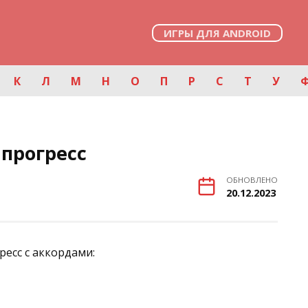
ИГРЫ ДЛЯ ANDROID
К
Л
М
Н
О
П
Р
С
Т
У
 прогресс
ОБНОВЛЕНО
20.12.2023
ресс с аккордами: