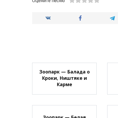
Оцените песню
Зоопарк — Балада о
Кроки, Ништяке и
Карме
Зоопарк — Белая