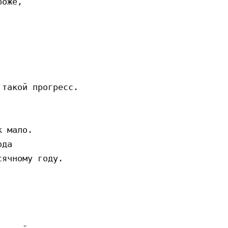
оже,

такой прогресс.

 мало.

да

ячному году.
