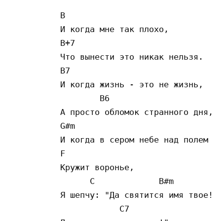
B

И когда мне так плохо,

B+7

Что вынести это никак нельзя.

B7

И когда жизнь - это не жизнь,

        B6

А просто обломок странного дня,

G#m

И когда в сером небе над полем

F

Кружит воронье,

      C             B#m

Я шепчу: "Да святится имя твое!

            C7
