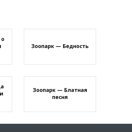
 о
и
Зоопарк — Бедность
да
Зоопарк — Блатная
 и
песня