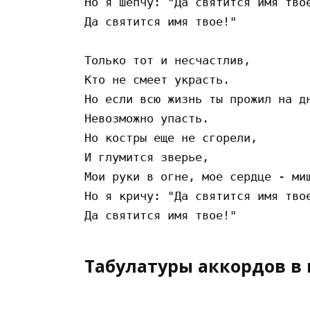
Но я шепчу: "Да святится имя твое
Да святится имя твое!"

Только тот и несчастлив,

Кто не смеет украсть.

Но если всю жизнь ты прожил на дн
Невозможно упасть.

Но костры еще не сгорели,

И глумится зверье,

Мои руки в огне, мое сердце - миш
Но я кричу: "Да святится имя твое
Табулатуры аккордов в 