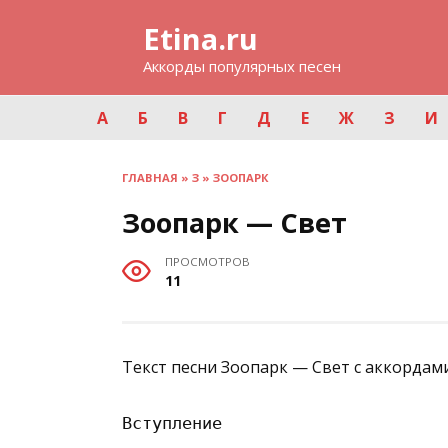
Перейти
Etina.ru
к
содержанию
Аккорды популярных песен
А
Б
В
Г
Д
Е
Ж
З
И
ГЛАВНАЯ
»
З
»
ЗООПАРК
Зоопарк — Свет
ПРОСМОТРОВ
11
Текст песни Зоопарк — Свет с аккордами
Вступление
