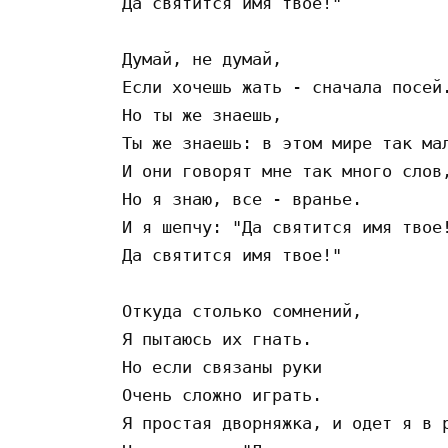
Да святится имя твое!"

Думай, не думай,

Если хочешь жать - сначала посей.
Но ты же знаешь,

Ты же знаешь: в этом мире так мал
И они говорят мне так много слов,
Но я знаю, все - вранье.

И я шепчу: "Да святится имя твое!
Да святится имя твое!"

Откуда столько сомнений,

Я пытаюсь их гнать.

Но если связаны руки

Очень сложно играть.

Я простая дворняжка, и одет я в р