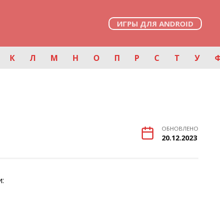
ИГРЫ ДЛЯ ANDROID
К
Л
М
Н
О
П
Р
С
Т
У
ОБНОВЛЕНО
20.12.2023
: