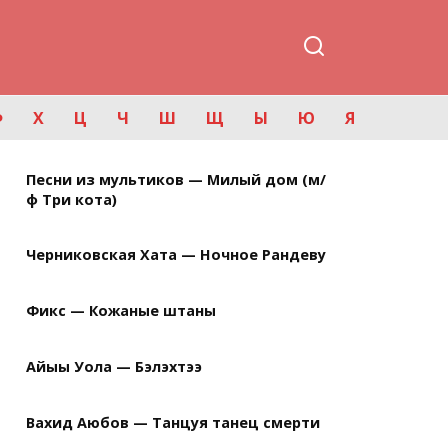
Ф
Х
Ц
Ч
Ш
Щ
Ы
Ю
Я
Песни из мультиков — Милый дом (м/
ф Три кота)
Черниковская Хата — Ночное Рандеву
Фикс — Кожаные штаны
Айыы Уола — Бэлэхтээ
Вахид Аюбов — Танцуя танец смерти