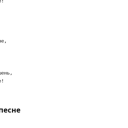
!

е,

ень,

!

песне