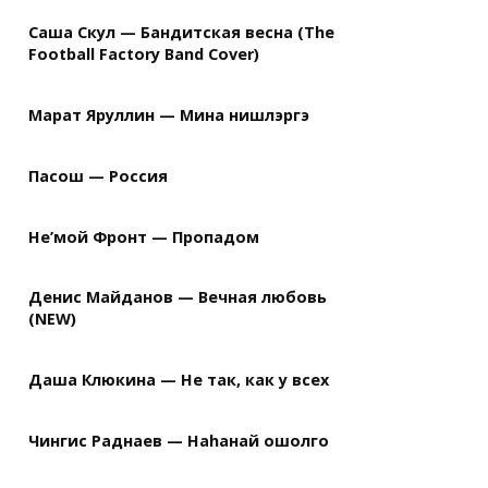
Саша Скул — Бандитская весна (The
Football Factory Band Cover)
Марат Яруллин — Мина нишлэргэ
Пасош — Россия
Не’мой Фронт — Пропадом
Денис Майданов — Вечная любовь
(NEW)
Даша Клюкина — Не так, как у всех
Чингис Раднаев — Наhанай ошолго