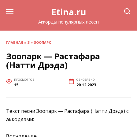
Перейти
Etina.ru
к
содержанию
Аккорды популярных песен
ГЛАВНАЯ
»
З
»
ЗООПАРК
Зоопарк — Растафара
(Натти Дрэда)
ПРОСМОТРОВ
ОБНОВЛЕНО
15
20.12.2023
Текст песни Зоопарк — Растафара (Натти Дрэда) с
аккордами:
Вступление
