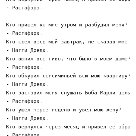
- Растафара.

Кто пришел ко мне утром и разбудил меня?

- Растафара.

Кто съел весь мой завтрак, не сказав мне сп
- Натти Дреда.

Кто выпил все пиво, что было в моем доме?

- Растафара.

Кто обкурил сенсимильей всю мою квартиру?

- Натти Дреда.

Кто заставил меня слушать Боба Марли целый 
- Растафара.

Кто ушел через неделю и увел мою жену?

- Натти Дреда.

Кто вернулся через месяц и привел ее обратн