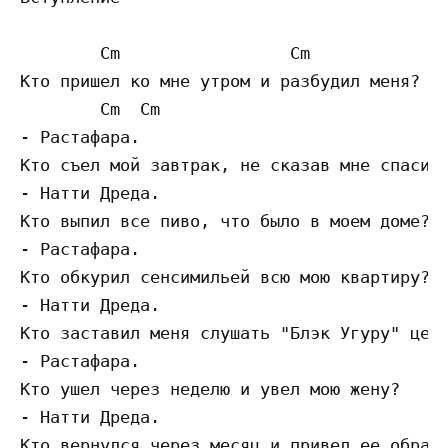
        Cm                 Cm

Кто пришел ко мне утром и разбудил меня?

        Cm  Cm

- Растафара.

Кто съел мой завтрак, не сказав мне спасибо
- Натти Дреда.

Кто выпил все пиво, что было в моем доме?

- Растафара.

Кто обкурил сенсимильей всю мою квартиру?

- Натти Дреда.

Кто заставил меня слушать "Блэк Угуру" целы
- Растафара.

Кто ушел через неделю и увел мою жену?

- Натти Дреда.

Кто вернулся через месяц и привел ее обратн