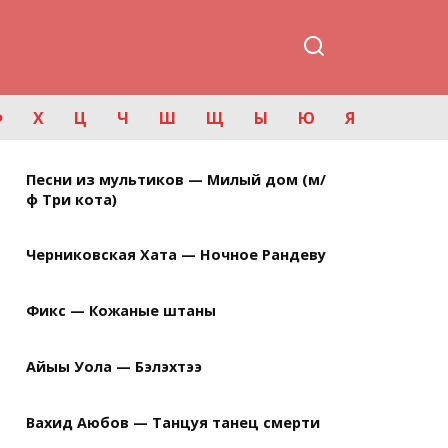
Ф
Х
Ц
Ч
Ш
Щ
Ы
Ю
Я
Песни из мультиков — Милый дом (м/
ф Три кота)
Черниковская Хата — Ночное Рандеву
Фикс — Кожаные штаны
Айыы Уола — Бэлэхтээ
Вахид Аюбов — Танцуя танец смерти