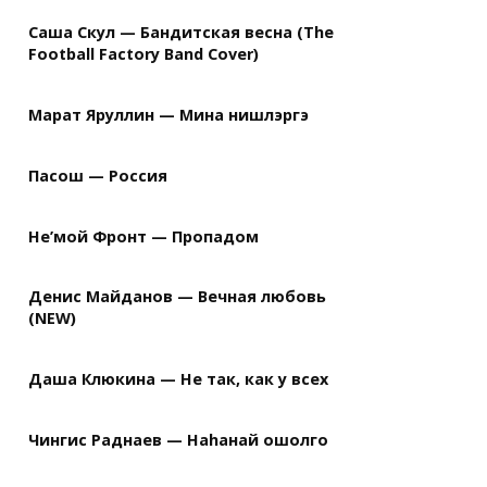
Саша Скул — Бандитская весна (The
Football Factory Band Cover)
Марат Яруллин — Мина нишлэргэ
Пасош — Россия
Не’мой Фронт — Пропадом
Денис Майданов — Вечная любовь
(NEW)
Даша Клюкина — Не так, как у всех
Чингис Раднаев — Наhанай ошолго