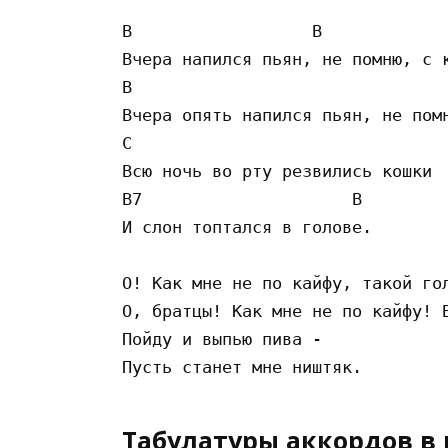
B                  B             
Вчера напился пьян, не помню, с к
B                                
Вчера опять напился пьян, не помн
C

Всю ночь во рту резвились кошки

B7                     B

И слон топтался в голове.

О! Как мне не по кайфу, такой гол
О, братцы! Как мне не по кайфу! В
Пойду и выпью пива -

Табулатуры аккордов в 