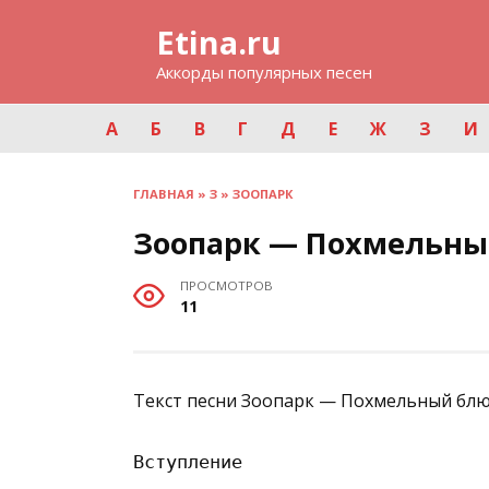
Перейти
Etina.ru
к
содержанию
Аккорды популярных песен
А
Б
В
Г
Д
Е
Ж
З
И
ГЛАВНАЯ
»
З
»
ЗООПАРК
Зоопарк — Похмельны
ПРОСМОТРОВ
11
Текст песни Зоопарк — Похмельный блю
Вступление
