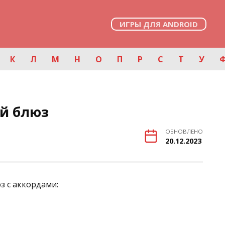
ИГРЫ ДЛЯ ANDROID
К
Л
М
Н
О
П
Р
С
Т
У
й блюз
ОБНОВЛЕНО
20.12.2023
з с аккордами: