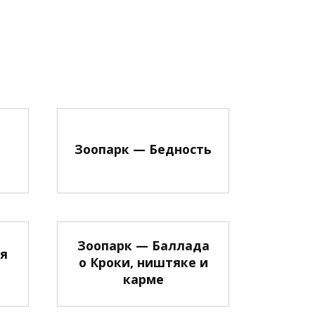
а
Зоопарк — Бедность
Зоопарк — Баллада
ая
о Кроки, ништяке и
карме