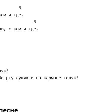
       B

ем и где.

             B

ю, с кем и где.

як!

о рту сушяк и на кармане голяк!

песне