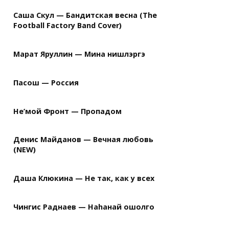
Саша Скул — Бандитская весна (The
Football Factory Band Cover)
Марат Яруллин — Мина нишлэргэ
Пасош — Россия
Не’мой Фронт — Пропадом
Денис Майданов — Вечная любовь
(NEW)
Даша Клюкина — Не так, как у всех
Чингис Раднаев — Наhанай ошолго