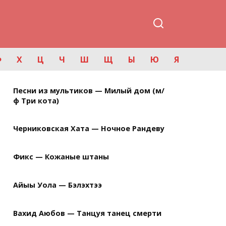
Ф
Х
Ц
Ч
Ш
Щ
Ы
Ю
Я
Песни из мультиков — Милый дом (м/
ф Три кота)
Черниковская Хата — Ночное Рандеву
Фикс — Кожаные штаны
Айыы Уола — Бэлэхтээ
Вахид Аюбов — Танцуя танец смерти