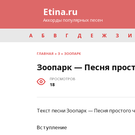
Перейти
Etina.ru
к
содержанию
Аккорды популярных песен
А
Б
В
Г
Д
Е
Ж
З
И
ГЛАВНАЯ
»
З
»
ЗООПАРК
Зоопарк — Песня прос
ПРОСМОТРОВ
18
Текст песни Зоопарк — Песня простого ч
Вступление
