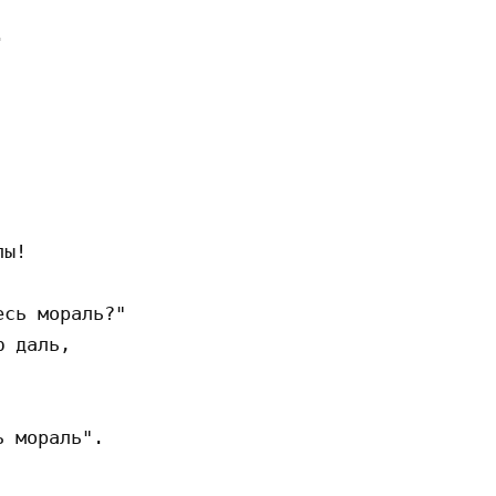


ы!

сь мораль?"

 даль,

 мораль".
