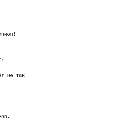
пион!

.

т не так

пп.
