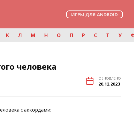
ИГРЫ ДЛЯ ANDROID
К
Л
М
Н
О
П
Р
С
Т
У
того человека
ОБНОВЛЕНО
20.12.2023
еловека с аккордами: