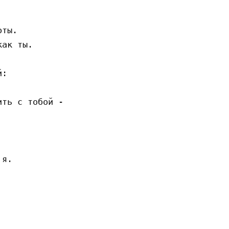
ты.

ак ты.

:

ть с тобой -

я.
