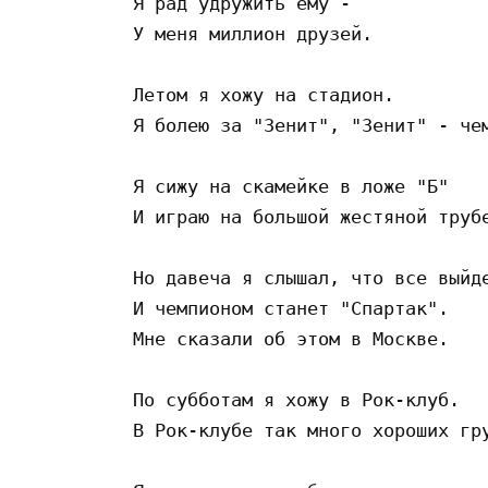
Я рад удружить ему -

У меня миллион друзей.

Летом я хожу на стадион.

Я болею за "Зенит", "Зенит" - чем
Я сижу на скамейке в ложе "Б"

И играю на большой жестяной трубе
Но давеча я слышал, что все выйде
И чемпионом станет "Спартак".

Мне сказали об этом в Москве.

По субботам я хожу в Рок-клуб.

В Рок-клубе так много хороших гру