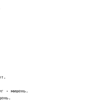


т.

г - мишень.

ень.
