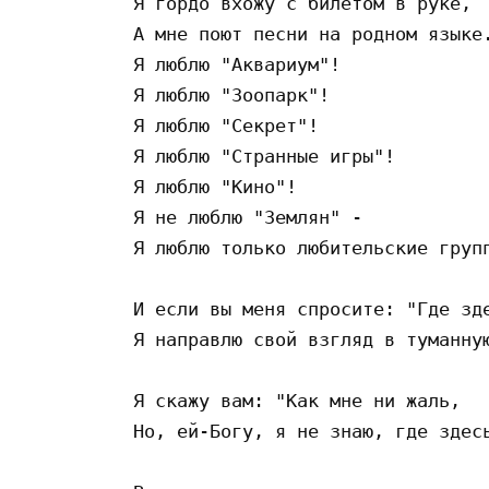
Я гордо вхожу с билетом в руке,

А мне поют песни на родном языке.
Я люблю "Аквариум"!

Я люблю "Зоопарк"!

Я люблю "Секрет"!

Я люблю "Странные игры"!

Я люблю "Кино"!

Я не люблю "Землян" -

Я люблю только любительские групп
И если вы меня спросите: "Где зде
Я направлю свой взгляд в туманную
Я скажу вам: "Как мне ни жаль,

Но, ей-Богу, я не знаю, где здесь