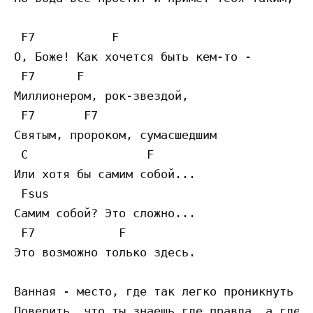
 F7           F

О, Боже! Как хочется быть кем-то -

 F7      F

Миллионером, рок-звездой,

 F7       F7

Святым, пророком, сумасшедшим

 C                 F

Или хотя бы самим собой...

 Fsus

Самим собой? Это сложно...

 F7            F

Это возможно только здесь.

Ванная - место, где так легко проникнуть в 
Поверить, что ты знаешь где правда, а где л