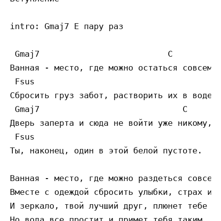
intro: Gmaj7 E пару раз

 Gmaj7                          C

Ванная - место, где можно остаться совсем о
 Fsus

Сбросить груз забот, растворить их в воде.

 Gmaj7                             C

Дверь заперта и сюда не войти уже никому,

 Fsus

Ты, наконец, один в этой белой пустоте.

Ванная - место, где можно раздеться совсем 
Вместе с одеждой сбросить улыбки, страх и л
И зеркало, твой лучший друг, плюнет тебе в 
Но вода все простит и примет тебя таким, ка