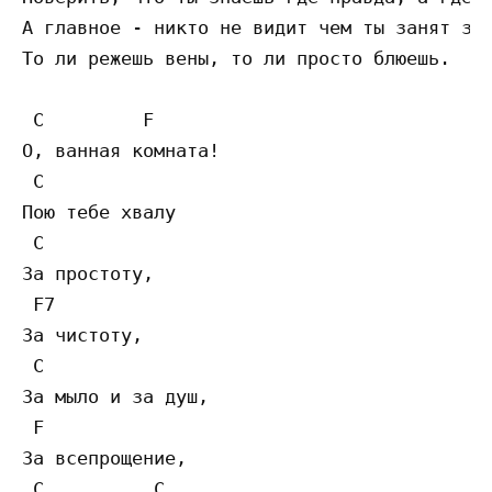
А главное - никто не видит чем ты занят зде
То ли режешь вены, то ли просто блюешь.

 C         F

О, ванная комната!

 C

Пою тебе хвалу

 C

За простоту,

 F7

За чистоту,

 C

За мыло и за душ,

 F

За всепрощение,

 C          C
