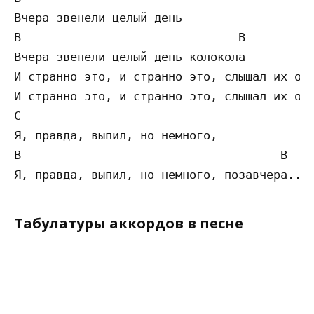
Вчера звенели целый день

B                               B

Вчера звенели целый день колокола

И странно это, и странно это, слышал их оди
И странно это, и странно это, слышал их оди
C

Я, правда, выпил, но немного,

B                                     B

Табулатуры аккордов в песне