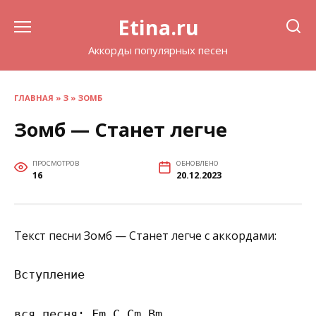
Перейти
Etina.ru
к
содержанию
Аккорды популярных песен
ГЛАВНАЯ
»
З
»
ЗОМБ
Зомб — Станет легче
ПРОСМОТРОВ
ОБНОВЛЕНО
16
20.12.2023
Текст песни Зомб — Станет легче с аккордами:
Вступление

вся песня: Fm C Cm Bm
