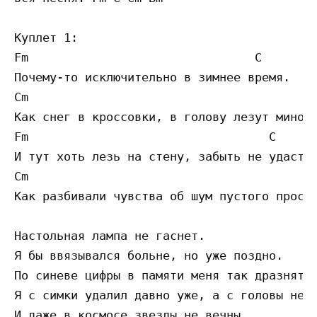
Куплет 1:

Fm                                C

Почему-то исключительно в зимнее время.

Cm                                       Bm
Как снег в кроссовки, в голову лезут минорн
Fm                                  C

И тут хоть лезь на стену, забыть не удастьс
Cm                                       Bm
Как разбивали чувства об шум пустого простр
Настольная лампа не гаснет.

Я бы ввязывался больне, но уже поздно.

По синеве цифры в памяти меня так дразнят.

Я с симки удалил давно уже, а с головы не п
И даже в космосе звезды не вечны.
