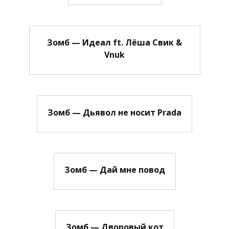
Зомб — Идеал ft. Лёша Свик &
Vnuk
Зомб — Дьявол не носит Prada
Зомб — Дай мне повод
Зомб — Дворовый кот