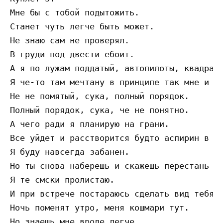
Мне бы с тобой подытожить.

Станет чуть легче быть может.

Не знаю сам не проверял.

В груди под двести ебоит.

А я по лужам поддатый, автопилоты, квадраты
Я че-то там мечтану в принципе так мне и на
Не не помятый, сука, полный порядок.

Полный порядок, сука, че не понятно.

А чего ради я планирую на грани.

Все уйдет и расстворится будто аспирин в ст
Я буду навсегда забанен.

Но ты снова наберешь и скажешь перестань мн
Я те смски пролистаю.

И при встрече постараюсь сделать вид тебя н
Ночь поменят утро, меня кошмари тут.

Но знаешь мне вроде легче.
