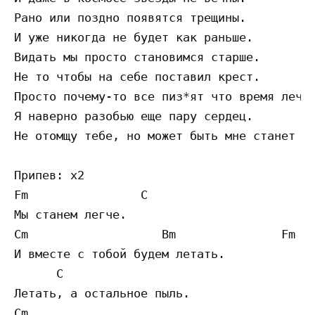
Рано или поздно появятся трещины.

И уже никогда не будет как раньше.

Видать мы просто становимся старше.

Не то чтобы на себе поставил крест.

Просто почему-то все пиз*ят что время лечит
Я наверно разобью еще пару сердец.

Не отомщу тебе, но может быть мне станет ле
Припев: x2

Fm                C 

Мы станем легче.

Cm                   Bm               Fm

И вместе с тобой будем летать.

      C

Летать, а остальное пыль.

Cm
