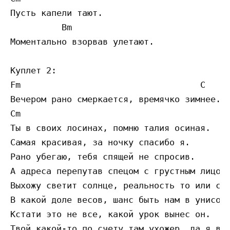
Пусть капели тают.

          Bm

Моментально взорвав улетают.

Куплет 2:

Fm                                   C

Вечером рано смеркается, времячко зимнее.

Cm                                       Bm
Ты в своих лосинах, помню талия осиная.

Самая красивая, за ночку спасибо я.

Рано убегаю, тебя спящей не спросив.

А адреса перепутав спецом с грустным лицом.
Выхожу светит солнце, реальность то или сон
В какой доле весов, шанс быть нам в унисон.
Кстати это не все, какой урок вынес он.

Твой какой-то по счету там ухожер, да я все