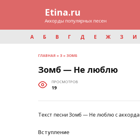
Перейти
Etina.ru
к
содержанию
Аккорды популярных песен
А
Б
В
Г
Д
Е
Ж
З
И
ГЛАВНАЯ
»
З
»
ЗОМБ
Зомб — Не люблю
ПРОСМОТРОВ
19
Текст песни Зомб — Не люблю с аккорда
Вступление
