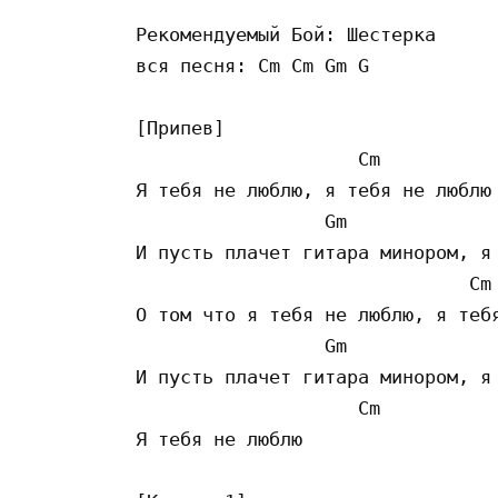
Рекомендуемый Бой: Шестерка 

вся песня: Cm Cm Gm G 

[Припев]

                    Cm           
Я тебя не люблю, я тебя не люблю

                 Gm              
И пусть плачет гитара минором, я 
                              Cm 
О том что я тебя не люблю, я тебя
                 Gm              
И пусть плачет гитара минором, я 
                    Cm

Я тебя не люблю
