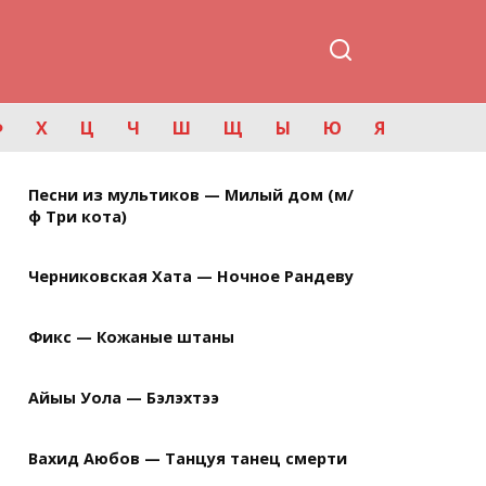
Ф
Х
Ц
Ч
Ш
Щ
Ы
Ю
Я
Песни из мультиков — Милый дом (м/
ф Три кота)
Черниковская Хата — Ночное Рандеву
Фикс — Кожаные штаны
Айыы Уола — Бэлэхтээ
Вахид Аюбов — Танцуя танец смерти