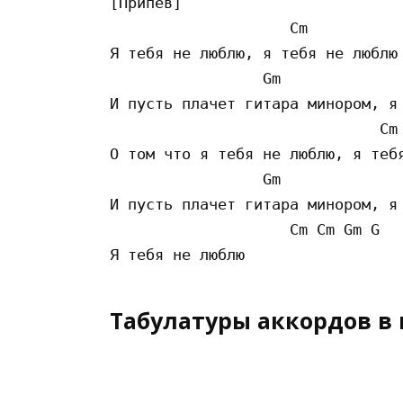
[Припев]

                    Cm           
Я тебя не люблю, я тебя не люблю

                 Gm              
И пусть плачет гитара минором, я 
                              Cm 
О том что я тебя не люблю, я тебя
                 Gm              
И пусть плачет гитара минором, я 
                    Cm Cm Gm G 

Табулатуры аккордов в 