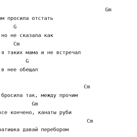
                                  Gm 

м просила отстать

    G 

но не сказала как

    Cm                                      G
я таких мама и не встречал

        G 

в нее обещал 

                            Cm                
бросила так, между прочим

          Gm                                 
се кончено, канаты руби

                            Cm       

атишка давай перебором
