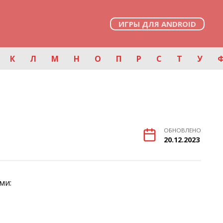
ИГРЫ ДЛЯ ANDROID
К
Л
М
Н
О
П
Р
С
Т
У
ОБНОВЛЕНО
20.12.2023
ми: