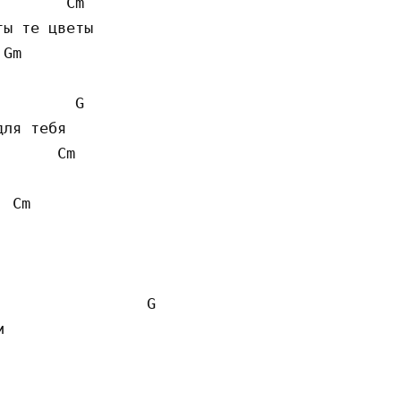
       Cm 

ы те цветы

Gm 

        G 

ля тебя

      Cm    

 Cm 



                G 


