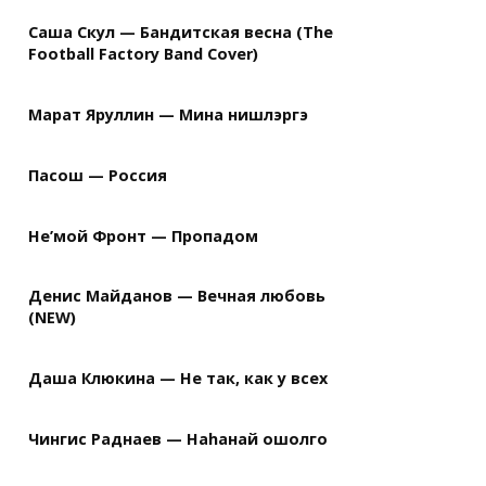
Саша Скул — Бандитская весна (The
Football Factory Band Cover)
Марат Яруллин — Мина нишлэргэ
Пасош — Россия
Не’мой Фронт — Пропадом
Денис Майданов — Вечная любовь
(NEW)
Даша Клюкина — Не так, как у всех
Чингис Раднаев — Наhанай ошолго