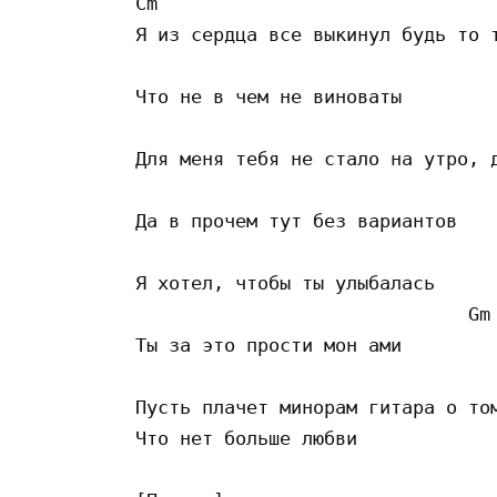
Cm                               
Я из сердца все выкинул будь то т
                                 
Что не в чем не виноваты

                                 
Для меня тебя не стало на утро, д
                                 
Да в прочем тут без вариантов

                                 
Я хотел, чтобы ты улыбалась

                              Gm 
Ты за это прости мон ами

                                 
Пусть плачет минорам гитара о том
Что нет больше любви 
