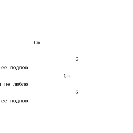
           Cm 

                         G 

ее подпою

                     Cm 

 не люблю

                         G 

ее подпою 
