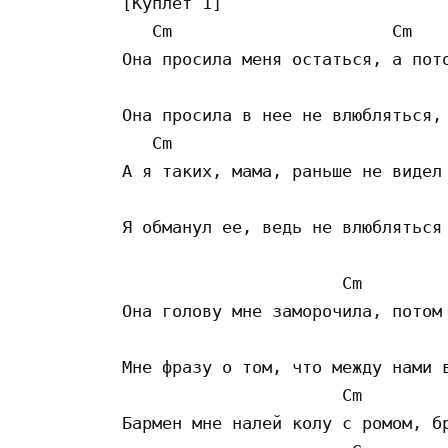
[Куплет 1]

   Cm                      Cm    
Она просила меня остаться, а пото
                                 
Она просила в нее не влюбляться, 
   Cm                            
А я таких, мама, раньше не видел 
                                 
Я обманул ее, ведь не влюбляться 
                      Cm        
Она голову мне заморочила, потом 
                                 
Мне фразу о том, что между нами в
                      Cm         
Бармен мне налей колу с ромом, бр