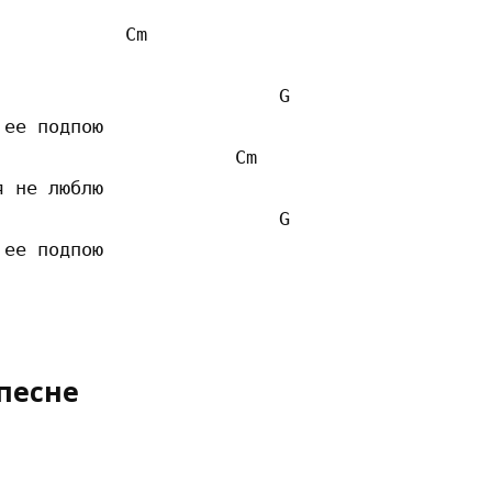
           Cm 

                         G 

ее подпою

                     Cm 

 не люблю

                         G 

ее подпою 

песне