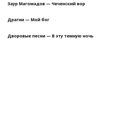
Заур Магомадов — Чеченский вор
Драгни — Мой бог
Дворовые песни — В эту темную ночь
m 

                

 G 
