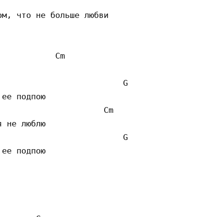
                                             
м, что не больше любви 

           Cm 

                         G 

ее подпою

                     Cm 

 не люблю

                         G 

ее подпою 
