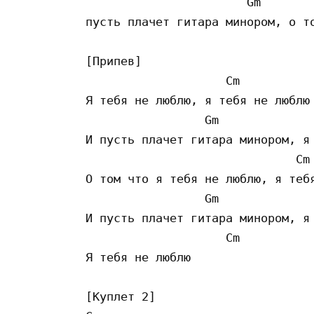
                       Gm        
пусть плачет гитара минором, о то
[Припев]

                    Cm           
Я тебя не люблю, я тебя не люблю

                 Gm              
И пусть плачет гитара минором, я 
                              Cm 
О том что я тебя не люблю, я тебя
                 Gm              
И пусть плачет гитара минором, я 
                    Cm

Я тебя не люблю

[Куплет 2]
