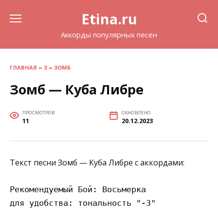
Перейти
Etina.ru
к
содержанию
Аккорды популярных песен
ГЛАВНАЯ
»
З
»
ЗОМБ
Зомб — Куба Либре
ПРОСМОТРОВ
ОБНОВЛЕНО
11
20.12.2023
Текст песни Зомб — Куба Либре с аккордами:
Рекомендуемый Бой: Восьмерка 

для удобства: тональность "-3"
