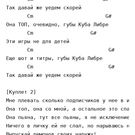
Так давай же уедем скорей

       Cm                        G#

Она ТОП, очевидно, губы Куба Либре

       Cm                   G#

Эти игры не для детей

       Cm                         G#

Еще шот и титры, губы Куба Либре

       Cm                         G#

Так давай же уедем скорей  

[Куплет 2]

Мне плевать сколько подписчиков у нее в инс
Она топ, она со мной, а остальное это спам

Она пьяна, тут все пьяны, я не исключение, 
Ничего в личку ей не слал, но нарываюсь на 
Выпускай демонов своих наружу!
