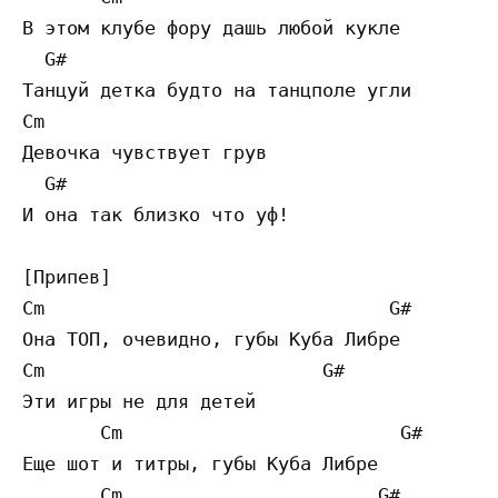
В этом клубе фору дашь любой кукле

  G#

Танцуй детка будто на танцполе угли

Cm

Девочка чувствует грув

  G#

И она так близко что уф!  

[Припев]

Cm                               G#

Она ТОП, очевидно, губы Куба Либре

Cm                         G#

Эти игры не для детей

       Cm                         G#

Еще шот и титры, губы Куба Либре

       Cm                       G#
