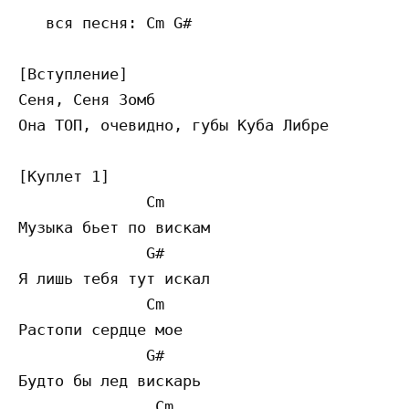
   вся песня: Cm G# 

[Вступление]

Сеня, Сеня Зомб

Она ТОП, очевидно, губы Куба Либре  

[Куплет 1]

              Cm 

Музыка бьет по вискам

              G#

Я лишь тебя тут искал

              Cm 

Растопи сердце мое

              G#

Будто бы лед вискарь

               Cm 
