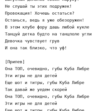
Не слушай ты этих подружек!

Провокация! Хочешь остаться?

Останься, ведь я уже обезоружен!

В этом клубе фору дашь любой кукле

Танцуй детка будто на танцполе угли

Девочка чувствует грув

И она так близко, что уф!  

[Припев]

Она ТОП, очевидно, губы Куба Либре

Эти игры не для детей

Еще шот и титры, губы Куба Либре

Так давай же уедем скорей

Она ТОП, очевидно, губы Куба Либре

Эти игры не для детей

Еще шот и титры, губы Куба Либре
