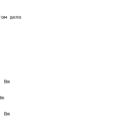
ом дело

 Bm

m 

 Bm
