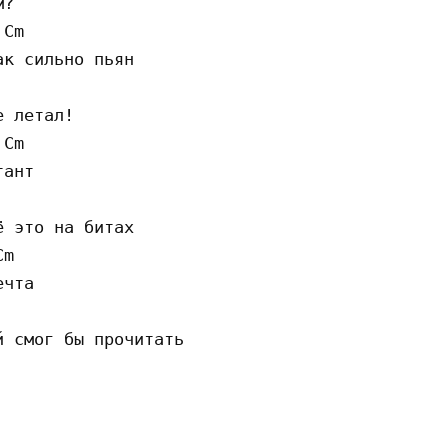
?

Cm

к сильно пьян

 летал!

Cm

ант

 это на битах

m

чта

 смог бы прочитать
