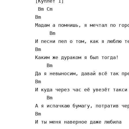
[Куплет 1]

 Bm Cm

Bm 

Мадам а помнишь, я мечтал по горо
     Bm                          
И песни пел о том, как я люблю те
Bm 

Каким же дураком я был тогда!

    Bm                           
Да я невыносим, давай всё так пре
Bm 

И куда через час её увезёт такси

    Bm                           
А я испачкаю бумагу, потратив чер
Bm 

И ты меня наверное даже любила
