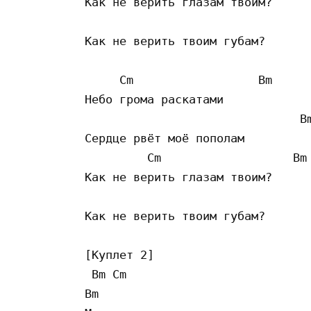
Как не верить глазам твоим?

                                 
Как не верить твоим губам?

     Cm                  Bm 

Небо грома раскатами

                               Bm
Сердце рвёт моё пополам

         Cm                   Bm 
Как не верить глазам твоим?

                                 
Как не верить твоим губам?

[Куплет 2]

 Bm Cm

Bm 
