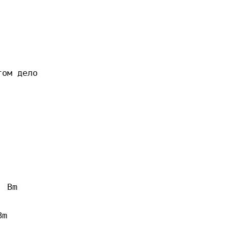
ом дело

 Bm

m 
