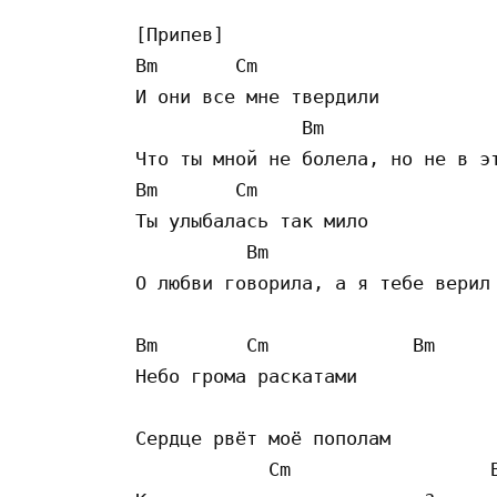
[Припев]

Bm       Cm 

И они все мне твердили

               Bm 

Что ты мной не болела, но не в эт
Bm       Cm

Ты улыбалась так мило

          Bm

О любви говорила, а я тебе верил

Bm        Cm             Bm 

Небо грома раскатами

                                 
Сердце рвёт моё пополам

            Cm                  B