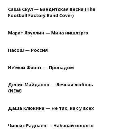
Саша Скул — Бандитская весна (The
Football Factory Band Cover)
Марат Яруллин — Мина нишлэргэ
Пасош — Россия
Не’мой Фронт — Пропадом
Денис Майданов — Вечная любовь
(NEW)
Даша Клюкина — Не так, как у всех
Чингис Раднаев — Наhанай ошолго