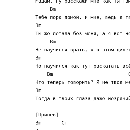
Мадам, ну расскажи мне как ты там
     Bm                          
Тебе пора домой, и мне, ведь я та
Bm 

Ты же летала без меня, а я вот не
     Bm                          
Не научился врать, я в этом дилет
Bm 

Но научился как тут раскатать всё
    Bm                          C
Что теперь говорить? Я не твоя ме
Bm 

Тогда в твоих глаза даже незрячий
[Припев]

Bm       Cm 
