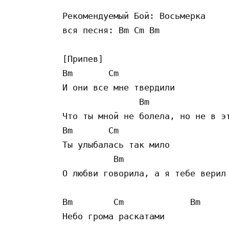
Рекомендуемый Бой: Восьмерка 

вся песня: Bm Cm Bm 

[Припев]

Bm       Cm 

И они все мне твердили

               Bm 

Что ты мной не болела, но не в эт
Bm       Cm

Ты улыбалась так мило

          Bm

О любви говорила, а я тебе верил

Bm        Cm             Bm 

Небо грома раскатами
