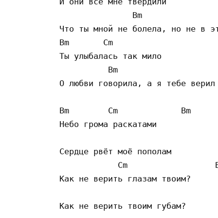
И они все мне твердили

               Bm 

Что ты мной не болела, но не в эт
Bm       Cm

Ты улыбалась так мило

          Bm

О любви говорила, а я тебе верил

Bm        Cm             Bm 

Небо грома раскатами

                                 
Сердце рвёт моё пополам

            Cm                  B
Как не верить глазам твоим?

                                 
Как не верить твоим губам?
