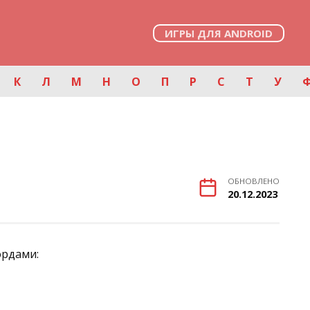
ИГРЫ ДЛЯ ANDROID
К
Л
М
Н
О
П
Р
С
Т
У
ОБНОВЛЕНО
20.12.2023
ордами: