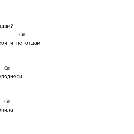
дам?

      Cm 

бя и не отдам

 Cm 

поднеси

 Cm 

нила
