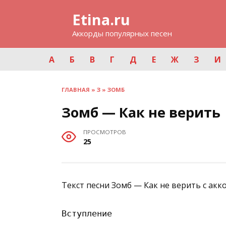
Перейти
Etina.ru
к
содержанию
Аккорды популярных песен
А
Б
В
Г
Д
Е
Ж
З
И
ГЛАВНАЯ
»
З
»
ЗОМБ
Зомб — Как не верить
ПРОСМОТРОВ
25
Текст песни Зомб — Как не верить с акк
Вступление
