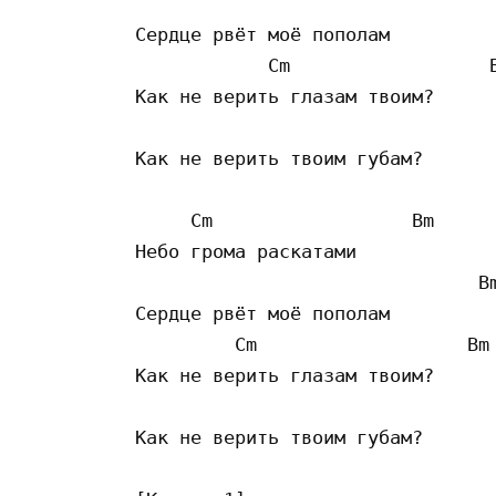
                                 
Сердце рвёт моё пополам

            Cm                  B
Как не верить глазам твоим?

                                 
Как не верить твоим губам?

     Cm                  Bm 

Небо грома раскатами

                               Bm
Сердце рвёт моё пополам

         Cm                   Bm 
Как не верить глазам твоим?

                                 
Как не верить твоим губам?
