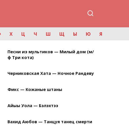
Ф
Х
Ц
Ч
Ш
Щ
Ы
Ю
Я
Песни из мультиков — Милый дом (м/
ф Три кота)
Черниковская Хата — Ночное Рандеву
Фикс — Кожаные штаны
Айыы Уола — Бэлэхтээ
Вахид Аюбов — Танцуя танец смерти