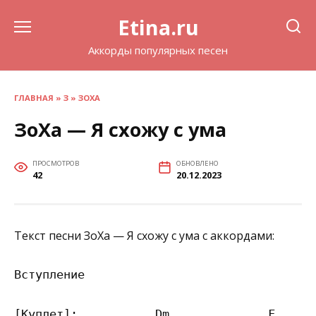
Перейти
Etina.ru
к
содержанию
Аккорды популярных песен
ГЛАВНАЯ
»
З
»
ЗОХА
ЗоХа — Я схожу с ума
ПРОСМОТРОВ
ОБНОВЛЕНО
42
20.12.2023
Текст песни ЗоХа — Я схожу с ума с аккордами:
Вступление

[Куплет]:           Dm              F
