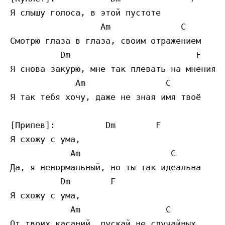
Я слышу голоса, в этой пустоте

                  Am              C

Смотрю глаза в глаза, своим отражением

          Dm                         F

Я снова закурю, мне так плевать на мнения л
             Am                C

Я так тебя хочу, даже не зная имя твоё

[Припев]:          Dm        F

Я схожу с ума,

            Am                  C

Да, я ненормальный, но ты так идеальна

          Dm        F

Я схожу с ума,

            Am                 C

От твоих касаний, пускай не случайных
