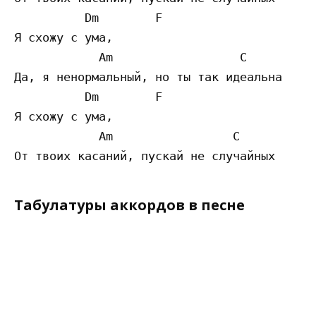
          Dm        F

Я схожу с ума,

            Am                  C

Да, я ненормальный, но ты так идеальна

          Dm        F

Я схожу с ума,

            Am                 C

Табулатуры аккордов в песне