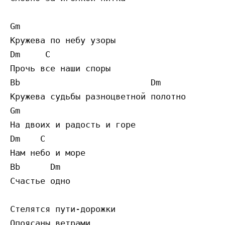
Gm            

Кружева по небу узоры 

Dm     C         

Прочь все наши споры 

Bb                          Dm

Кружева судьбы разноцветной полотно 

Gm         

На двоих и радость и горе 

Dm    C

Нам небо и море 

Bb      Dm

Счастье одно 

Стелятся пути-дорожки 

Опоясаны ветрами 
