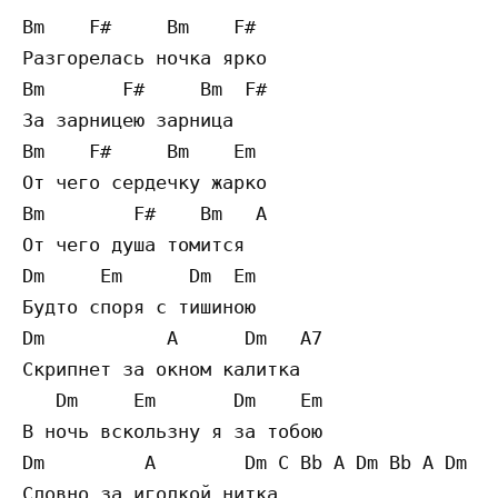
Bm    F#     Bm    F#

Разгорелась ночка ярко 

Bm       F#     Bm  F#

За зарницею зарница 

Bm    F#     Bm    Em

От чего сердечку жарко 

Bm        F#    Bm   A

От чего душа томится 

Dm     Em      Dm  Em

Будто споря с тишиною 

Dm           A      Dm   A7

Скрипнет за окном калитка 

   Dm     Em       Dm    Em

В ночь вскользну я за тобою 

Dm         A        Dm C Bb A Dm Bb A Dm

Словно за иголкой нитка 
