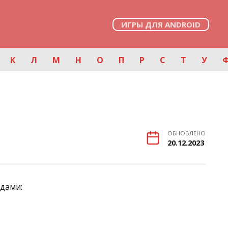
ИГРЫ ДЛЯ ANDROID
К
Л
М
Н
О
П
Р
С
Т
У
ОБНОВЛЕНО
20.12.2023
рдами: