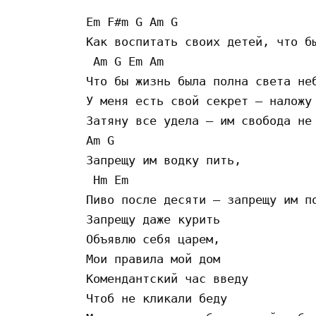
Em F#m G Am G

Как воспитать своих детей, что бы
 Am G Em Am

Что бы жизнь была полна света неб
У меня есть свой секрет – наложу 
Затяну все удела – им свобода не 
Am G

Запрещу им водку пить,

 Hm Em

Пиво после десяти – запрещу им по
Запрещу даже курить

Объявлю себя царем,

Мои правила мой дом

Комендантский час введу

Чтоб не кликали беду
