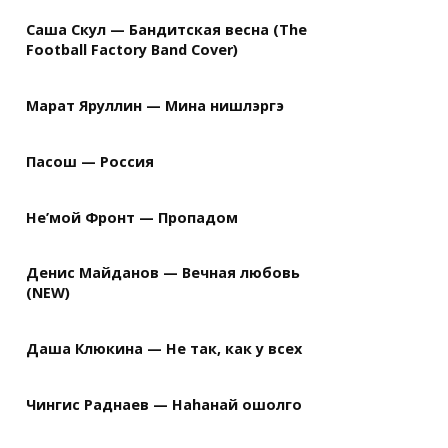
Саша Скул — Бандитская весна (The
Football Factory Band Cover)
Марат Яруллин — Мина нишлэргэ
Пасош — Россия
Не’мой Фронт — Пропадом
Денис Майданов — Вечная любовь
(NEW)
Даша Клюкина — Не так, как у всех
Чингис Раднаев — Наhанай ошолго