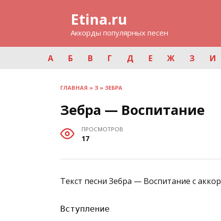
Перейти
Etina.ru
к
содержанию
Аккорды популярных песен
А
Б
В
Г
Д
Е
Ж
З
И
ГЛАВНАЯ
»
З
»
ЗЕБРА
Зебра — Воспитание
ПРОСМОТРОВ
17
Текст песни Зебра — Воспитание с акко
Вступление
