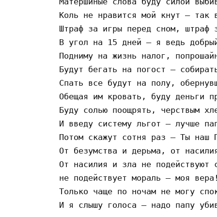
Матершиные слова буду силой выбив
Коль не нравится мой кнут – так в
Штраф за игры перед сном, штраф з
В угол на 15 дней – я ведь добрый
Подниму на жизнь налог, попрошайн
Будут бегать на погост – собирать
Спать все будут на полу, обернувш
Обещая им кровать, буду деньги пр
Буду солью поощрять, черствым хле
И введу систему льгот – лучше пап
Потом скажут сотня раз – Ты наш П
От безумства и дерьма, от насилия
От насилия и зла не подействуют с
не подействует мораль – моя вера!
Только чаще по ночам не могу спок