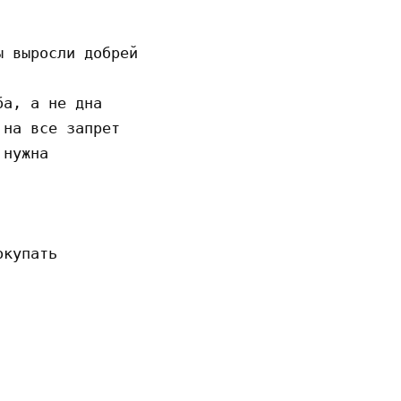
 выросли добрей

а, а не дна

на все запрет

нужна

купать
