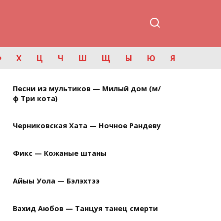
Ф
Х
Ц
Ч
Ш
Щ
Ы
Ю
Я
Песни из мультиков — Милый дом (м/
ф Три кота)
Черниковская Хата — Ночное Рандеву
Фикс — Кожаные штаны
Айыы Уола — Бэлэхтээ
Вахид Аюбов — Танцуя танец смерти