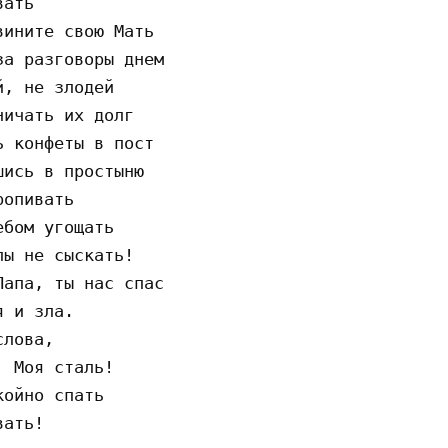
ать

ините свою Мать

а разговоры днем

, не злодей

ичать их долг

 конфеты в пост

ись в простыню

опивать

бом угощать

ы не сыскать!

апа, ты нас спас

 и зла.

лова,

 Моя сталь!

ойно спать
