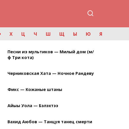
Ф
Х
Ц
Ч
Ш
Щ
Ы
Ю
Я
Песни из мультиков — Милый дом (м/
ф Три кота)
Черниковская Хата — Ночное Рандеву
Фикс — Кожаные штаны
Айыы Уола — Бэлэхтээ
Вахид Аюбов — Танцуя танец смерти