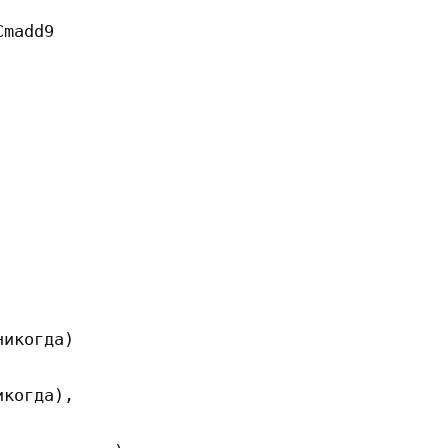
madd9

икогда)

когда),
