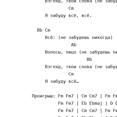
     Взгляд, твои слова (не забуд
              Cm

     Я забуду всё, всё.

  Bb Cm

     Всё: (не забудешь никогда)

               Ab

     Волосы, лицо (не забудешь ни
                     Bb

     Взгляд, твои слова (не забуд
              Cm

     Я забуду всё…

Проигрыш: Fm Fm7 | Cm Cm7 | Fm Fm
          Fm Fm7 | Eb Ebmaj | D D
          Fm Fm7 | Cm Cm7 | Fm Fm