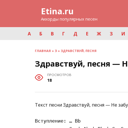
Перейти
Etina.ru
к
содержанию
Аккорды популярных песен
А
Б
В
Г
Д
Е
Ж
З
И
ГЛАВНАЯ
»
З
»
ЗДРАВСТВУЙ, ПЕСНЯ
Здравствуй, песня — 
ПРОСМОТРОВ
18
Текст песни Здравствуй, песня — Не заб
Вступление: … Bb
