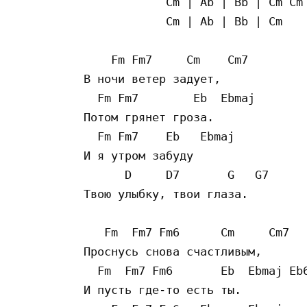
            Cm | Ab | Bb | Cm Cm 
            Cm | Ab | Bb | Cm

    Fm Fm7     Cm    Cm7

В ночи ветер задует,

  Fm Fm7        Eb  Ebmaj

Потом грянет гроза.

  Fm Fm7    Eb   Ebmaj

И я утром забуду

      D     D7       G   G7

Твою улыбку, твои глаза.

   Fm  Fm7 Fm6      Cm     Cm7

Проснусь снова счастливым,

  Fm  Fm7 Fm6       Eb  Ebmaj Eb6
И пусть где-то есть ты.
