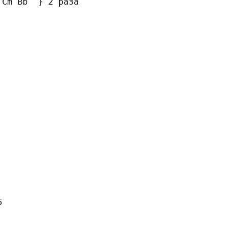
Cm Bb  } 2 раза


