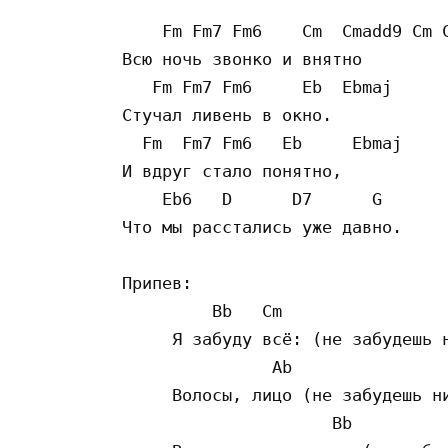
    Fm Fm7 Fm6    Cm  Cmadd9 Cm C
Всю ночь звонко и внятно

   Fm Fm7 Fm6     Eb  Ebmaj

Стучал ливень в окно.

  Fm  Fm7 Fm6   Eb     Ebmaj

И вдруг стало понятно,

    Eb6   D      D7      G

Что мы расстались уже давно.

Припев:

         Bb   Cm

     Я забуду всё: (не забудешь н
               Ab

     Волосы, лицо (не забудешь ни
                     Bb
