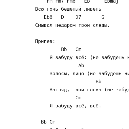
    Fm Fm7 Fm6   Eb     Ebmaj

Всю ночь бешеный ливень

   Eb6   D    D7       G

Смывал недаром твои следы.

Припев:

         Bb   Cm

     Я забуду всё: (не забудешь н
               Ab

     Волосы, лицо (не забудешь ни
                     Bb

     Взгляд, твои слова (не забуд
              Cm

     Я забуду всё, всё.

  Bb Cm
