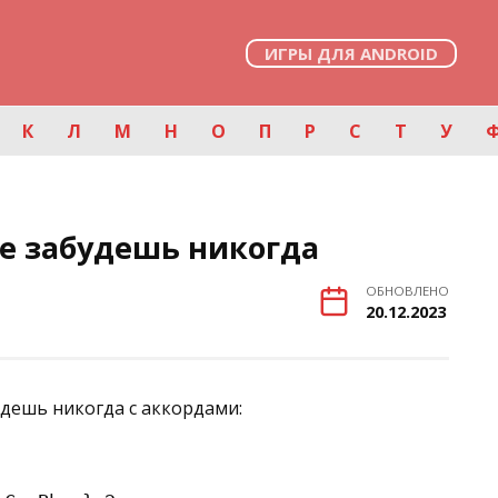
ИГРЫ ДЛЯ ANDROID
К
Л
М
Н
О
П
Р
С
Т
У
Не забудешь никогда
ОБНОВЛЕНО
20.12.2023
удешь никогда с аккордами: