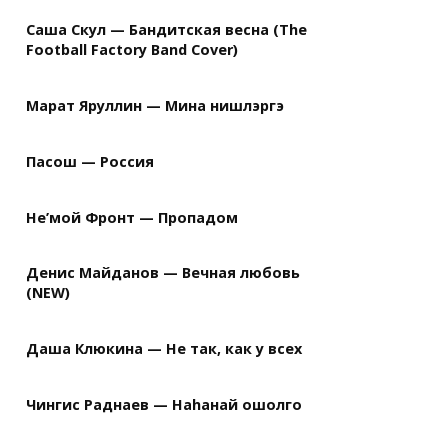
Саша Скул — Бандитская весна (The
Football Factory Band Cover)
Марат Яруллин — Мина нишлэргэ
Пасош — Россия
Не’мой Фронт — Пропадом
Денис Майданов — Вечная любовь
(NEW)
Даша Клюкина — Не так, как у всех
Чингис Раднаев — Наhанай ошолго