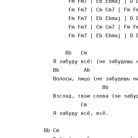
          Fm Fm7 | Eb Ebmaj | D D
          Fm Fm7 | Cm Cm7 | Fm Fm
          Fm Fm7 | Eb Ebmaj | D D
          Fm Fm7 | Cm Cm7 | Fm Fm
          Fm Fm7 | Eb Ebmaj | D D
         Bb   Cm

     Я забуду всё: (не забудешь н
     Bb        Ab

     Волосы, лицо (не забудешь ни
                     Bb

     Взгляд, твои слова (не забуд
              Cm

     Я забуду всё, всё.

  Bb Cm
