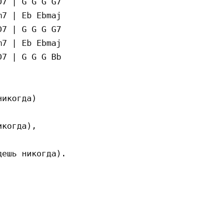
7 | G G G G7

7 | Eb Ebmaj

7 | G G G G7

7 | Eb Ebmaj

7 | G G G Bb

икогда)

когда),

ешь никогда).
