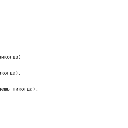
икогда)

когда),

ешь никогда).
