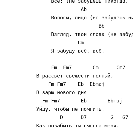
     Всё: (не забудешь никогда)

               Ab

     Волосы, лицо (не забудешь ни
                     Bb

     Взгляд, твои слова (не забуд
              Cm

     Я забуду всё, всё.

     Fm  Fm7       Cm      Cm7

В рассвет свежести полный,

    Fm Fm7    Eb  Ebmaj

В зарю нового дня

  Fm Fm7       Eb       Ebmaj

Уйду, чтобы не помнить,

        D      D7        G   G7

Как позабыть ты смогла меня.
