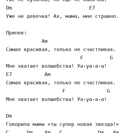
Dm                          E7 

Уже не девочка! Ах, мама, мне страшно.

Припев:

            Am                            G
Самая красивая, только не счастливая.

                         F         G       
Мне хватает волшебства! Уа-уа-а-а!

E7           Am                            
Самая красивая, только не счастливая.

                   F              G        
Мне хватает волшебства! Уа-уа-а-а!

Dm

Говорила мама «ты супер новая звезда!»

C      Dm    Am   C            Dm   Am
