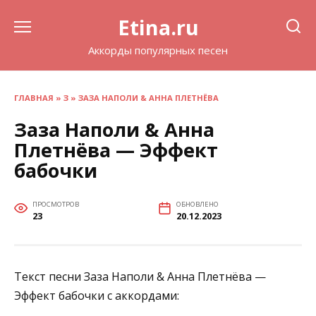
Перейти
Etina.ru
к
содержанию
Аккорды популярных песен
ГЛАВНАЯ
»
З
»
ЗАЗА НАПОЛИ & АННА ПЛЕТНЁВА
Заза Наполи & Анна
Плетнёва — Эффект
бабочки
ПРОСМОТРОВ
ОБНОВЛЕНО
23
20.12.2023
Текст песни Заза Наполи & Анна Плетнёва —
Эффект бабочки с аккордами: