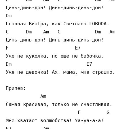
Динь-динь-дон! Динь-динь-динь-дон!

Dm

Главная ВиаГра, как Светлана LOBODA.

C      Dm    Am   C            Dm   Am

Динь-динь-дон! Динь-динь-динь-дон!

F                       E7 

Уже не куколка, но еще не бабочка.

Dm                          E7 

Уже не девочка! Ах, мама, мне страшно.

Припев:

            Am                            G
Самая красивая, только не счастливая.

                         F         G       
Мне хватает волшебства! Уа-уа-а-а!

E7           Am                            