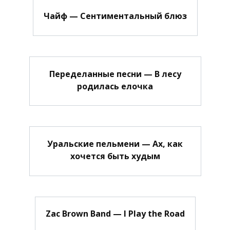
Чайф — Сентиментальный блюз
Переделанные песни — В лесу
родилась елочка
Уральские пельмени — Ах, как
хочется быть худым
Zac Brown Band — I Play the Road