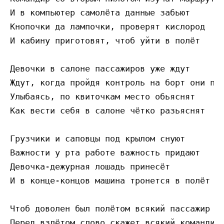
И в компьютер самолёта данные забьют

Кнопочки да лампочки, проверят кислород

И кабину приготовят, чтоб уйти в полёт

Девочки в салоне пассажиров уже ждут

Ждут, когда пройдя контроль на борт они при
Улыбаясь, по квиточкам место обьяснят

Как вести себя в салоне чётко разьяснят

Грузчики и саповцы под крылом снуют

Важности у рта работе важность придают

Девочка-дежурная лошадь принесёт

И в конце-концов машина тронется в полёт

Чтоб доволен был полётом всякий пассажир

Перед взлётом слово скажет всякий командир
