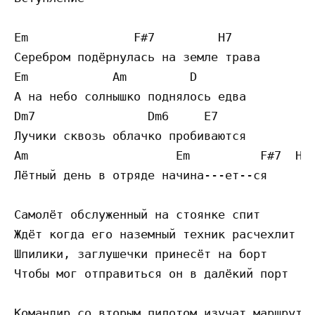
Em               F#7         H7            
Серебром подёрнулась на земле трава  

Em            Am         D                 
А на небо солнышко поднялось едва  

Dm7                Dm6     E7             A
Лучики сквозь облачко пробиваются  

Am                     Em          F#7  H7 
Лётный день в отряде начина---ет--ся 

Самолёт обслуженный на стоянке спит

Ждёт когда его наземный техник расчехлит

Шпилики, заглушечки принесёт на борт

Чтобы мог отправиться он в далёкий порт

Командир со вторым пилотом изучат маршрут
