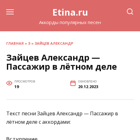
Перейти
Etina.ru
к
содержанию
Аккорды популярных песен
ГЛАВНАЯ
»
З
»
ЗАЙЦЕВ АЛЕКСАНДР
Зайцев Александр —
Пассажир в лётном деле
ПРОСМОТРОВ
ОБНОВЛЕНО
19
20.12.2023
Текст песни Зайцев Александр — Пассажир в
лётном деле с аккордами:
Вступление
