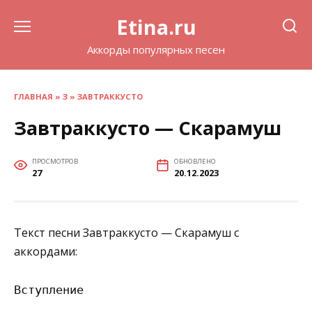
Перейти
Etina.ru
к
содержанию
Аккорды популярных песен
ГЛАВНАЯ
»
З
»
ЗАВТРАККУСТО
Завтраккусто — Скарамуш
ПРОСМОТРОВ
ОБНОВЛЕНО
27
20.12.2023
Текст песни Завтраккусто — Скарамуш с
аккордами:
Вступление
