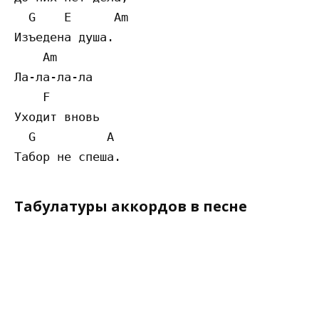
  G    E      Am 

Изъедена душа.

    Am 

Ла-ла-ла-ла

    F

Уходит вновь

  G          A 

Табулатуры аккордов в песне