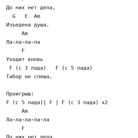
До них нет дела,

  G   E  Am 

Изъедена душа.

     Am 

Ла-ла-ла-ла

     F

Уходит вновь

 F (с 3 лада)   F (с 5 лада)     

Табор не спеша.

Проигрыш: 

F (с 5 лада)| F | F (с 3 лада) x2  

     Am

Ла-ла-ла-ла-ла

     F

До них нет дела,
