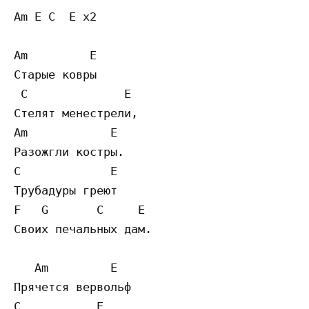
Am E C  E x2

Am         E 

Старые ковры

 C              E

Стелят менестрели,

Am            E 

Разожгли костры.

C             E

Трубадуры греют

F   G       C     E

Своих печальных дам.

   Am         E 

Прячется вервольф

C           E
