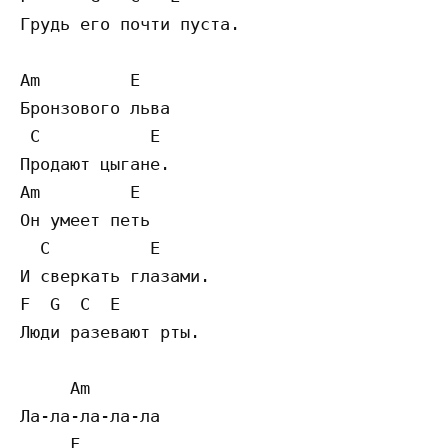
Грудь его почти пуста.

Am         E 

Бронзового льва

 C           E 

Продают цыгане.

Am         E 

Он умеет петь

  C          E 

И сверкать глазами.

F  G  C  E 

Люди разевают рты.

     Am

Ла-ла-ла-ла-ла

     F
