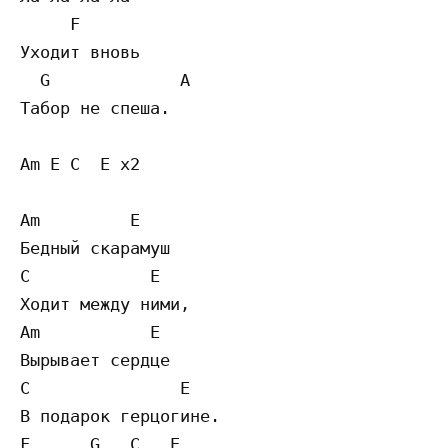
     F

Уходит вновь

  G             A 

Табор не спеша.

Am E C  E x2

Am         E 

Бедный скарамуш

C            E 

Ходит между ними,

Am           E 

Вырывает сердце

C               E

В подарок герцогине.

F      G   C   E 
