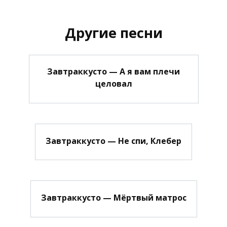
Другие песни
Завтраккусто — А я вам плечи
целовал
Завтраккусто — Не спи, Клебер
Завтраккусто — Мёртвый матрос