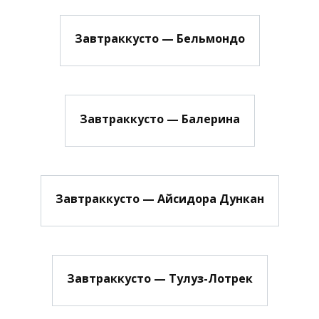
Завтраккусто — Бельмондо
Завтраккусто — Балерина
Завтраккусто — Айсидора Дункан
Завтраккусто — Тулуз-Лотрек