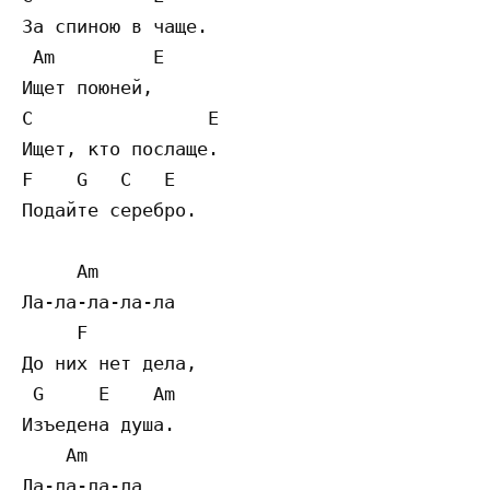
За спиною в чаще.

 Am         E 

Ищет поюней,

C                E

Ищет, кто послаще.

F    G   C   E

Подайте серебро.

     Am

Ла-ла-ла-ла-ла

     F

До них нет дела,

 G     E    Am 

Изъедена душа.

    Am 

Ла-ла-ла-ла
