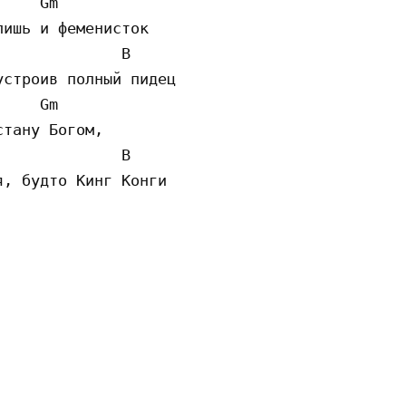
    Gm                               

ишь и феменисток

             B 

строив полный пидец

    Gm  

тану Богом, 

             B

, будто Кинг Конги 
