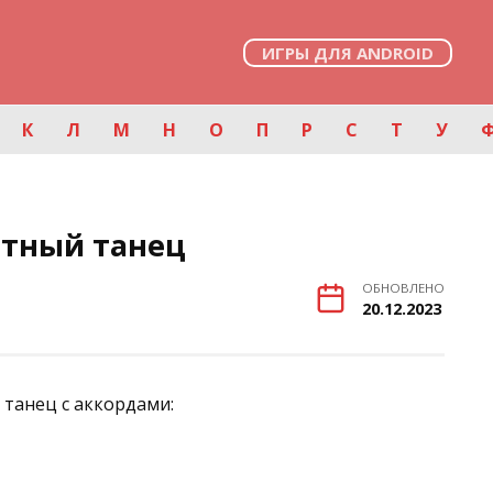
ИГРЫ ДЛЯ ANDROID
К
Л
М
Н
О
П
Р
С
Т
У
атный танец
ОБНОВЛЕНО
20.12.2023
танец с аккордами: