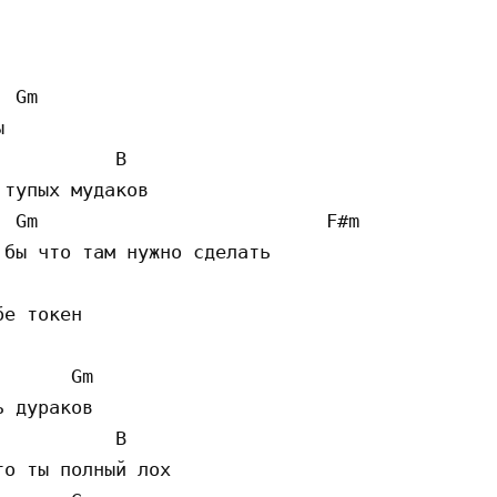
 Gm                         

 

          B 

тупых мудаков

 Gm                          F#m   

бы что там нужно сделать

е токен 

      Gm

 дураков

          B 

о ты полный лох
