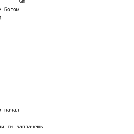
      Gm

 Богом



 начал

и ты заплачешь
