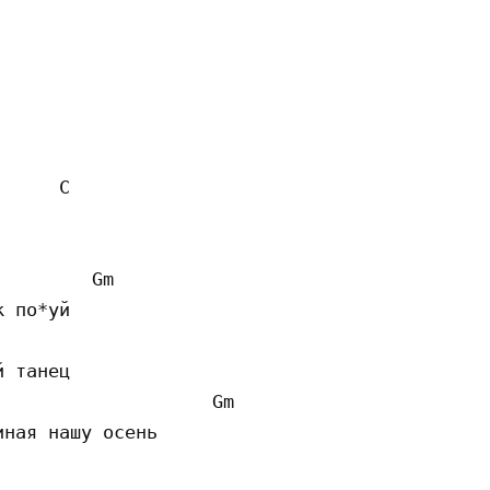
     C

        Gm 

 по*уй

 танец

                   Gm 

ная нашу осень 
