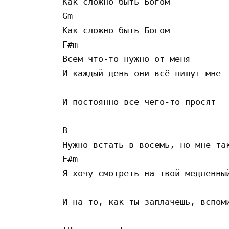
Как сложно быть Богом

Gm 

Как сложно быть Богом

F#m 

Всем что-то нужно от меня

И каждый день они всё пишут мне

                                 
И постоянно все чего-то просят 

B                                
Нужно встать в восемь, но мне так
F#m

Я хочу смотреть на твой медленный
                                 
И на то, как ты заплачешь, вспоми