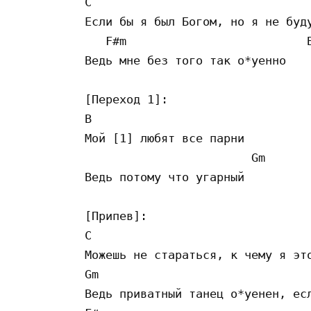
C                                
Если бы я был Богом, но я не буду
   F#m                          B
Ведь мне без того так о*уенно 

[Переход 1]:

B

Мой [1] любят все парни

                        Gm

Ведь потому что угарный 

[Припев]:

C 

Можешь не стараться, к чему я это
Gm 

Ведь приватный танец о*уенен, есл