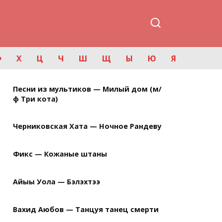
Ф
Х
Ц
Ч
Ш
Щ
Ы
Ю
Я
Песни из мультиков — Милый дом (м/
ф Три кота)
Черниковская Хата — Ночное Рандеву
Фикс — Кожаные штаны
Айыы Уола — Бэлэхтээ
Вахид Аюбов — Танцуя танец смерти