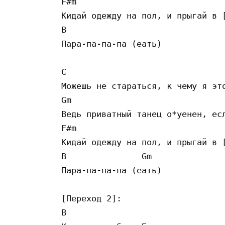
F#m 

Кидай одежду на пол, и прыгай в [
B 

Пара-па-па-па (еать) 

C 

Можешь не стараться, к чему я это
Gm 

Ведь приватный танец о*уенен, есл
F#m 

Кидай одежду на пол, и прыгай в [
B               Gm 

Пара-па-па-па (еать) 

[Переход 2]:

B   
