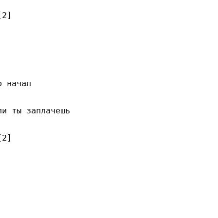
2]

 начал

и ты заплачешь

2]
