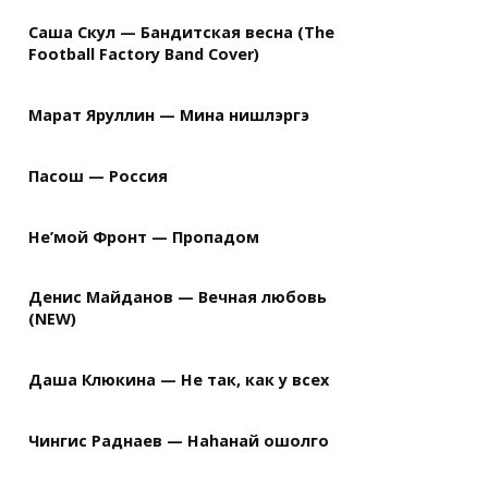
Саша Скул — Бандитская весна (The
Football Factory Band Cover)
Марат Яруллин — Мина нишлэргэ
Пасош — Россия
Не’мой Фронт — Пропадом
Денис Майданов — Вечная любовь
(NEW)
Даша Клюкина — Не так, как у всех
Чингис Раднаев — Наhанай ошолго