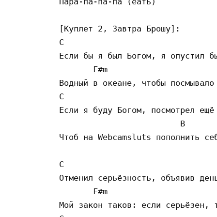
Пара-па-па-па (еать) 

[Куплет 2, Завтра Брошу]:

C                                
Если бы я был Богом, я опустил бы
       F#m                       
Водный в океане, чтобы посмывало 
C                                
Если я буду Богом, посмотрел ещё 
                         B 

Чтоб на Webcamsluts пополнить себ
C                                
Отменил серьёзность, объявив день
       F#m                       
Мой закон таков: если серьёзен, т