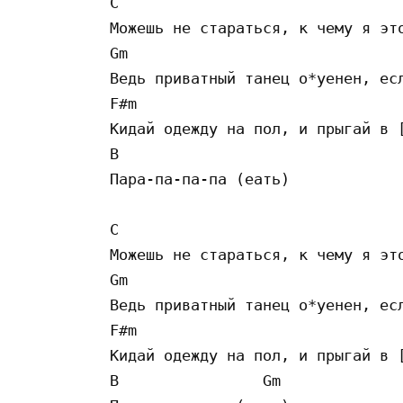
C 

Можешь не стараться, к чему я это
Gm 

Ведь приватный танец о*уенен, есл
F#m 

Кидай одежду на пол, и прыгай в [
B 

Пара-па-па-па (еать) 

C 

Можешь не стараться, к чему я это
Gm 

Ведь приватный танец о*уенен, есл
F#m 

Кидай одежду на пол, и прыгай в [
B                Gm 
