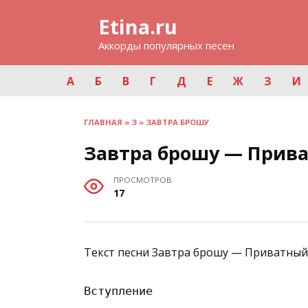
Перейти
Etina.ru
к
содержанию
Аккорды популярных песен
А
Б
В
Г
Д
Е
Ж
З
И
ГЛАВНАЯ
»
З
»
ЗАВТРА БРОШУ
Завтра брошу — Прив
ПРОСМОТРОВ
17
Текст песни Завтра брошу — Приватный 
Вступление
