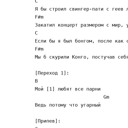
C                                
Я бы строил свингер-пати с геев л
F#m                              
Закатил концерт размером с мир, у
C                                
Если бы я был бонгом, после как с
F#m                              
Мы б скурили Конго, постучав себя
[Переход 1]:

B

Мой [1] любят все парни

                        Gm

Ведь потому что угарный 

[Припев]:
