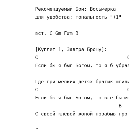
Рекомендуемый Бой: Восьмерка 

для удобства: тональность "+1"

вст. C Gm F#m B 

[Куплет 1, Завтра Брошу]:

C                               G
Если бы я был Богом, то я б убрал
                                 
Где при мелких детях братик шпили
C                               G
Если бы я был Богом, то все бы мо
                             B 

С своей клёвой жопой позабыв про 