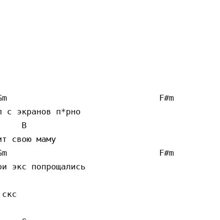
m                               F#m

 с экранов п*рно

    B 

т свою маму

m                               F#m

и экс попрощались 

скс 
