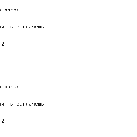
 начал

и ты заплачешь

2]

 начал

и ты заплачешь

2]
