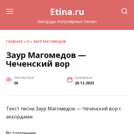
Перейти
Etina.ru
к
содержанию
Аккорды популярных песен
ГЛАВНАЯ
»
З
»
ЗАУР МАГОМЕДОВ
Заур Магомедов —
Чеченский вор
ПРОСМОТРОВ
ОБНОВЛЕНО
26
20.12.2023
Текст песни Заур Магомедов — Чеченский вор с
аккордами:
Вступление
