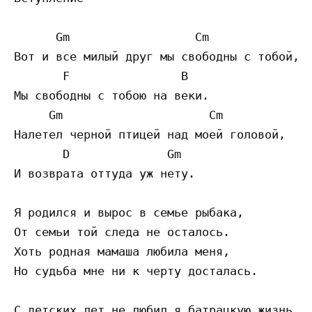
      Gm                  Cm

Вот и все милый друг мы свободны с тобой,

       F                B

Мы свободны с тобою на веки.

     Gm                     Cm

Налетел черной птицей над моей головой,

       D              Gm

И возврата оттуда уж нету.

Я родился и вырос в семье рыбака,

От семьи той следа не осталось.

Хоть родная мамаша любила меня,

Но судьба мне ни к черту досталась.

С детских лет не любил я батрацкую жизнь,
