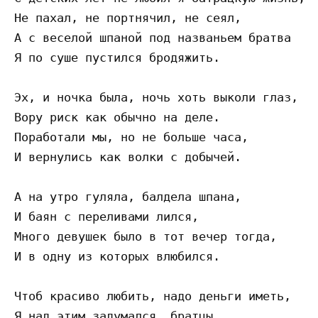
Не пахал, не портнячил, не сеял,

А с веселой шпаной под названьем братва

Я по суше пустился бродяжить.

Эх, и ночка была, ночь хоть выколи глаз,

Вору риск как обычно на деле.

Поработали мы, но не больше часа,

И вернулись как волки с добычей.

А на утро гуляла, балдела шпана,

И баян с переливами лился,

Много девушек было в тот вечер тогда,

И в одну из которых влюбился.

Чтоб красиво любить, надо деньги иметь,

Я над этим задумался, братцы,
