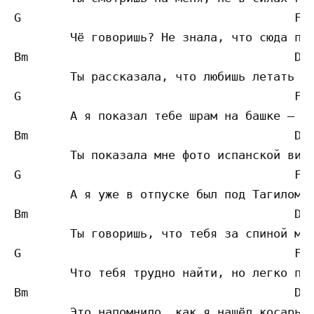
G					F#

	Чё говоришь? Не знала, что сюда пускают в трениках

Bm                			D   	

	Ты рассказала, что любишь летать в Ташкент и группу «Океан Ельзы»

G					F#	

	А я показал тебе шрам на башке — это мне как-то ёбнули рельсой

Bm                			D  	

	Ты показала мне фото испанской виллы, советовала посетить

G					F#	

	А я уже в отпуске был под Тагилом — там у меня дядя сидит

Bm                			D  	

	Ты говоришь, что тебя за спиной матерят, ведь ты идёшь против толпы

G					F#	

	Что тебя трудно найти, но легко потерять и невозможно забыть

Bm                			D  	

	Это напомнило, как я нашёл косарь прямо при входе во двор
