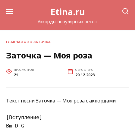
Перейти
Etina.ru
к
содержанию
Аккорды популярных песен
ГЛАВНАЯ
»
З
»
ЗАТОЧКА
Заточка — Моя роза
ПРОСМОТРОВ
ОБНОВЛЕНО
21
20.12.2023
Текст песни Заточка — Моя роза с аккордами:
[Вступление]

Bm D G 
