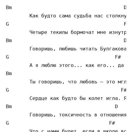
Bm                			D  

	Как будто сама судьба нас столкнула с тобой в этом тёмном баре

G					F#	

	Четыре текилы бормочат мне изнутри, что ты — классный варик

Bm                			D 

	Говоришь, любишь читать Булгакова за чашечкой кофе?

G				     F#	

	А я люблю этого... как его... да ладно, пофиг

Bm                			   D 

	Ты говоришь, что любовь — это мгла, и ты уже в этом была

G				       F#	

	Сердце как будто бы колет игла. Я киваю башкой как еблан

Bm                	             D 

	Говоришь, токсичность в отношениях страшнее пули

G			           F#	

	Что с нами будет, если в школе всех шеймят и буллят
