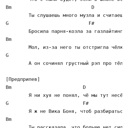
Bm                	      D 

	Ты слушаешь много музла и считаешь лайки

G		             F#	

	Бросила парня-козла за газлайтинг

Bm                			   D 

	Мол, из-за него ты отстригла чёлку и не доучилась в вузе

G					   F#	

	А он сочинял грустный рэп про тёлку и был типичный абьюзер

[Предприпев]

Bm                	   D

	Я ни хуя не понял, чё мы тут несём

G			   F#		

	Я ж не Вика Боня, чтоб разбираться во всём

Bm                	                       D	

	Ты рассказала, что больше нет сил обжигаться, мол, сам посмотри:
