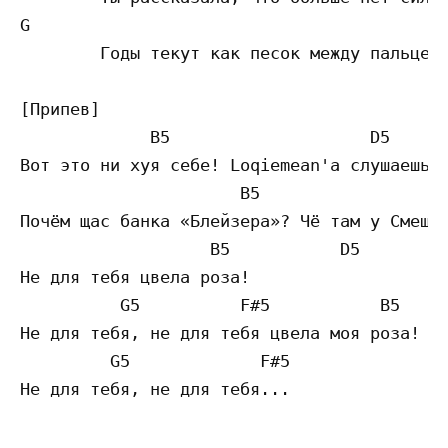
G					       F#	

	Годы текут как песок между пальцев и вот — тебе уже 23

[Припев]

	     B5			   D5		           G5		F#5

Вот это ни хуя себе! Loqiemean'а слушаешь? 
		      B5		 D5		     G5		F#5

Почём щас банка «Блейзера»? Чё там у Смешар
		   B5		D5

Не для тебя цвела роза!

	  G5          F#5           B5		D5

Не для тебя, не для тебя цвела моя роза!

         G5 		F#5
