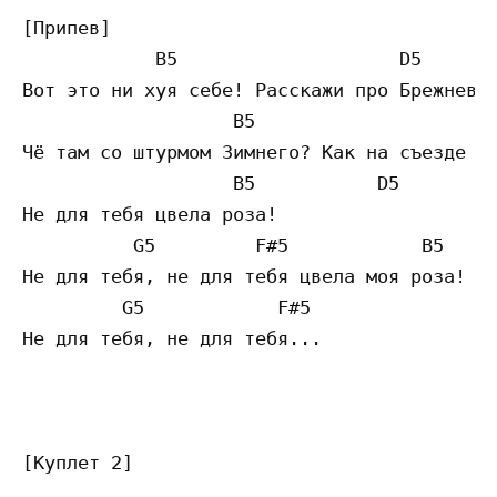
[Припев]

            B5		          D5		      G5         F#5

Вот это ни хуя себе! Расскажи про Брежнева 
	           B5			  D5		     G5		F#5

Чё там со штурмом Зимнего? Как на съезде па
	           B5		D5

Не для тебя цвела роза!

	  G5         F#5            B5	     D5

Не для тебя, не для тебя цвела моя роза!

         G5 	       F#5

Не для тебя, не для тебя...

[Куплет 2]
