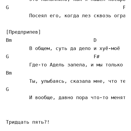
G					F#	

	Посеял его, когда лез сквозь ограду поссать, забыть не могу до сих пор

[Предприпев]

Bm                	      D

	В общем, суть да дело и хуё-моё

G			      F#		

	Где-то Адель запела, и мы только вдвоём

Bm                	                    D	

	Ты, улыбаясь, сказала мне, что тебе страшно обжечься опять

G					    F#		

	И вообще, давно пора что-то менять, ведь тебе уже под 35

Тридцать пять?!
