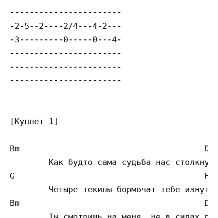
-----------------------

-2-5--2----2/4---4-2---

-3---------0-----0---4-

-----------------------

-----------------------

-----------------------

[Куплет 1]

Bm                			D          

	Как будто сама судьба нас столкнула с тобой в этом тёмном баре

G					F#

	Четыре текилы бормочат тебе изнутри, что я — классный парень

Bm                			D 

	Ты смотришь на меня, не в силах глаз оторвать никак
