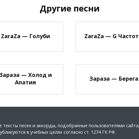
Другие песни
ZaraZa — Голуби
ZaraZa — G Часто
Зараза — Холод и
Зараза — Берега
Апатия
ные тексты песен и аккорды, подобранные пользователями сайт
бликуются в учебных целях согласно ст. 1274 ГК РФ.