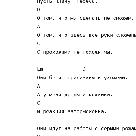
Пусть плачут небеса. 

D 

О том, что мы сделать не сможем. 
A  

О том, что здесь все руки сложены
C 

С прохожими не похожи мы. 

Em             D

Они бесят прилизаны и ухожены. 

A

А у меня дреды и кожанка. 

C

И реакция заторможенна. 

Они идут на работы с серыми рожам