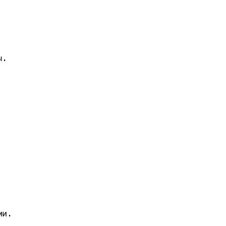


. 

и. 
