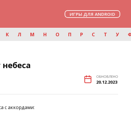
ИГРЫ ДЛЯ ANDROID
К
Л
М
Н
О
П
Р
С
Т
У
 небеса
ОБНОВЛЕНО
20.12.2023
са с аккордами: