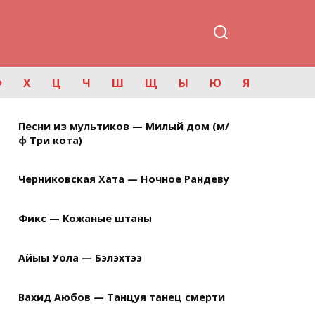
Ф
Х
Ц
Ч
Ш
Щ
Ы
Ю
Я
Песни из мультиков — Милый дом (м/
ф Три кота)
Черниковская Хата — Ночное Рандеву
Фикс — Кожаные штаны
Айыы Уола — Бэлэхтээ
Вахид Аюбов — Танцуя танец смерти