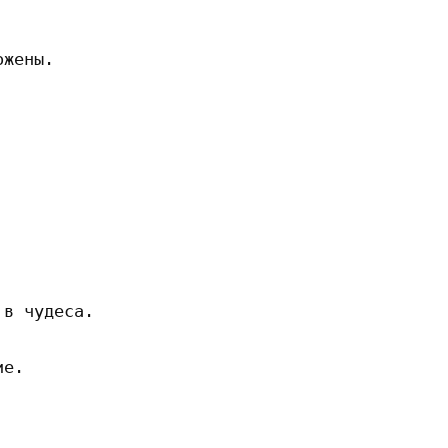
жены. 

в чудеса. 

е. 
