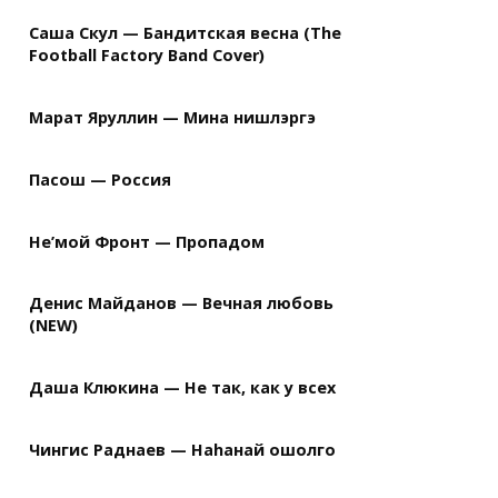
Саша Скул — Бандитская весна (The
Football Factory Band Cover)
Марат Яруллин — Мина нишлэргэ
Пасош — Россия
Не’мой Фронт — Пропадом
Денис Майданов — Вечная любовь
(NEW)
Даша Клюкина — Не так, как у всех
Чингис Раднаев — Наhанай ошолго