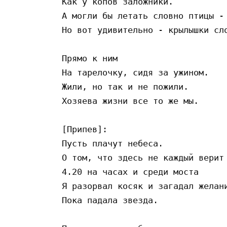
Как у копов заложники. 

А могли бы летать словно птицы -

Но вот удивительно - крылышки сло
Прямо к ним 

На тарелочку, сидя за ужином. 

Жили, но так и не пожили. 

Хозяева жизни все то же мы. 

[Припев]:

Пусть плачут небеса. 

О том, что здесь не каждый верит 
4.20 на часах и среди моста

Я разорвал косяк и загадал желани
Пока падала звезда. 
