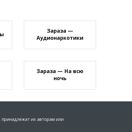
Зараза —
ты
Аудионаркотики
Зараза — На всю
ночь
а, принадлежат их авторам или