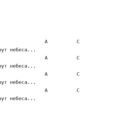
               A          C 

ут небеса... 

               A          C 

ут небеса... 

               A          C 

ут небеса... 

               A          C 

ут небеса... 
