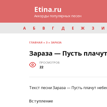
Перейти
Etina.ru
к
содержанию
Аккорды популярных песен
А
Б
В
Г
Д
Е
Ж
З
И
ГЛАВНАЯ
»
З
»
ЗАРАЗА
Зараза — Пусть плачут
ПРОСМОТРОВ
22
Текст песни Зараза — Пусть плачут небе
Вступление
