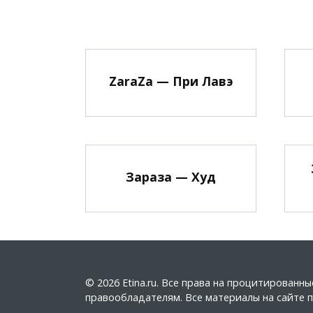
ZaraZa — При Лавэ
Зараза — Худ
© 2026 Etina.ru. Все права на процитирован
правообладателям. Все материалы на сайте пу