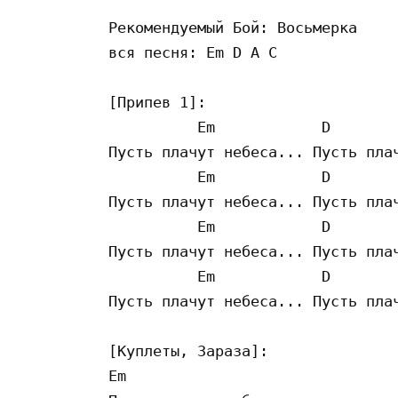
Рекомендуемый Бой: Восьмерка 

вся песня: Em D A C 

[Припев 1]:

          Em            D        
Пусть плачут небеса... Пусть плач
          Em            D        
Пусть плачут небеса... Пусть плач
          Em            D        
Пусть плачут небеса... Пусть плач
          Em            D        
Пусть плачут небеса... Пусть плач
[Куплеты, Зараза]:

Em                    
