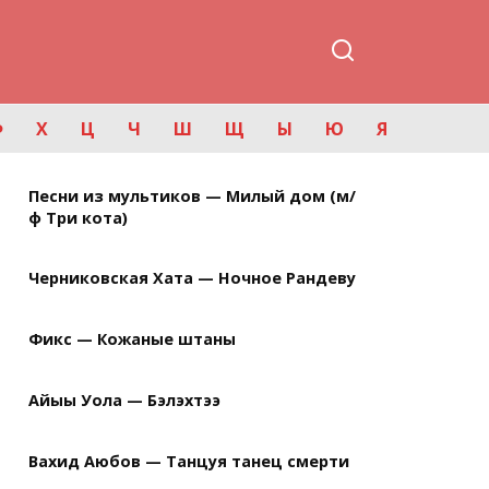
Ф
Х
Ц
Ч
Ш
Щ
Ы
Ю
Я
Песни из мультиков — Милый дом (м/
ф Три кота)
Черниковская Хата — Ночное Рандеву
Фикс — Кожаные штаны
Айыы Уола — Бэлэхтээ
Вахид Аюбов — Танцуя танец смерти