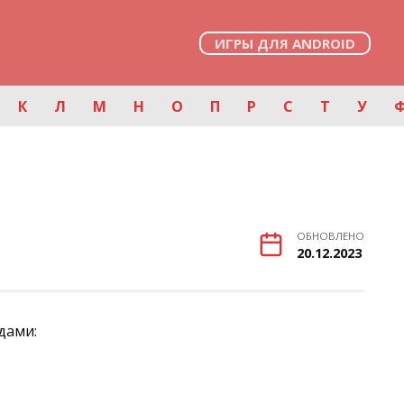
ИГРЫ ДЛЯ ANDROID
К
Л
М
Н
О
П
Р
С
Т
У
ОБНОВЛЕНО
20.12.2023
дами: