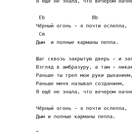
Я ещё не знала, что вечером начне
 Eb                Bb

Чёрный огонь - я почти ослепла,

 Cm

Дым  и полные карманы пепла.

Шаг сквозь закрытую дверь - и заг
Взгляд в амбразуру, а там - никак
Раньше ты грел мои руки дыханием,
Раньше меня называл созданием,

Я ещё не знала, что вечером начне
Чёрный огонь - я почти ослепла,

Дым и полные карманы пепла.
