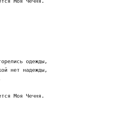
тся Моя Чечня.

орелись одежды,

ой нет надежды,



тся Моя Чечня.
