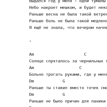
Выдался год у меня - одни туманы 
Небо накроет мешком, и будет неко
Раньше весна не была такой ветрен
Раньше боль не была такой медленн
Я ещё не знала, что вечером начне
-

Am                     C

Солнце спряталось за чернильных т
Am                   C

Больно трогать руками, где у меня
Dm            G

Раньше ты ставил вместо точек сма
Dm            G 

Раньше не было причин для паники
