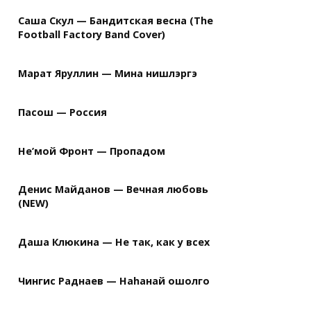
Саша Скул — Бандитская весна (The
Football Factory Band Cover)
Марат Яруллин — Мина нишлэргэ
Пасош — Россия
Не’мой Фронт — Пропадом
Денис Майданов — Вечная любовь
(NEW)
Даша Клюкина — Не так, как у всех
Чингис Раднаев — Наhанай ошолго