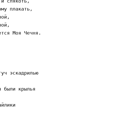
и слякоть,

му плакать,

ой,

ой,

тся Моя Чечня.

уч эскадрилью

 были крылья

йлики
