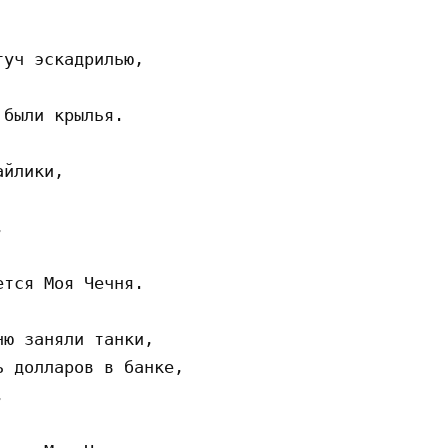
уч эскадрилью,

были крылья.

йлики,



тся Моя Чечня.

ю заняли танки,

 долларов в банке,


