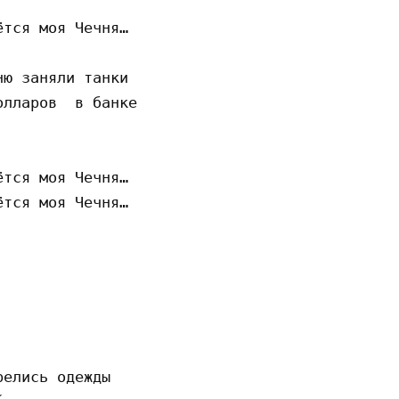
тся моя Чечня…

ю заняли танки

лларов  в банке

тся моя Чечня…

тся моя Чечня…

елись одежды
