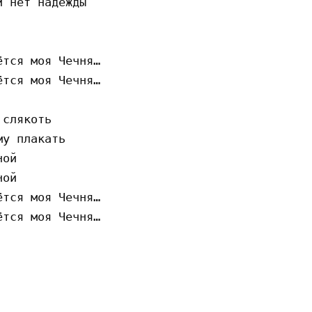
 нет надежды

тся моя Чечня…

тся моя Чечня…

слякоть

у плакать

ой

ой

тся моя Чечня…

тся моя Чечня…
