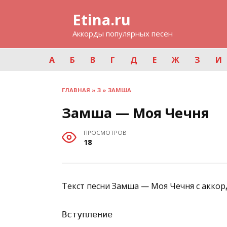
Перейти
Etina.ru
к
содержанию
Аккорды популярных песен
А
Б
В
Г
Д
Е
Ж
З
И
ГЛАВНАЯ
»
З
»
ЗАМША
Замша — Моя Чечня
ПРОСМОТРОВ
18
Текст песни Замша — Моя Чечня с аккор
Вступление
