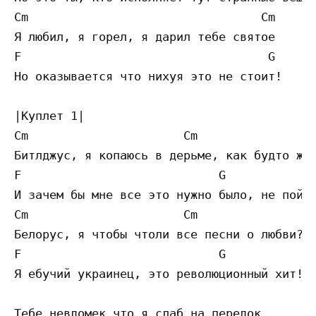
Cm                                 Cm 

Я любил, я горел, я дарил тебе святое

F                                   G 

Но оказывается что нихуя это не стоит!

|Куплет 1| 

Cm                      Cm 

Битлджус, я копаюсь в дерьме, как будто жук
F                            G

И зачем бы мне все это нужно было, не пойму
Cm                      Cm 

Белорус, я чтобы чтоли все песни о любви?

F                            G

Я ебучий украинец, это революционный хит!

Тебе невдомек что я слаб на передок
