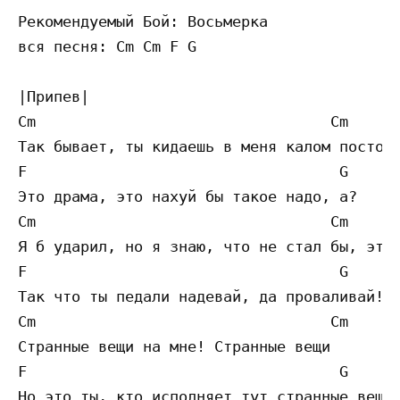
Рекомендуемый Бой: Восьмерка 

вся песня: Cm Cm F G 

|Припев|

Cm                                 Cm 

Так бывает, ты кидаешь в меня калом постоян
F                                   G 

Это драма, это нахуй бы такое надо, а?

Cm                                 Cm 

Я б ударил, но я знаю, что не стал бы, это 
F                                   G 

Так что ты педали надевай, да проваливай!

Cm                                 Cm 

Странные вещи на мне! Странные вещи

F                                   G 

Но это ты, кто исполняет тут странные вещи!