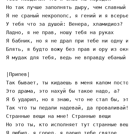
Но так лучше заполнять дыру, чем славный пе
Я не сраный некропопс, я гений и я всерьез

У тебя что за душой: Венера, хламидиоз?

Ладно, я не прав, ношу тебя на руках

Я бабник, но я не драл при тебе ни одну из 
Блять, я будто вожу без прав и ору из окна 
Я мудак для тебя, ведь не вправду ебаный му
|Припев|

Так бывает, ты кидаешь в меня калом постоян
Это драма, это нахуй бы такое надо, а?

Я б ударил, но я знаю, что не стал бы, это 
Так что ты педали надевай, да проваливай!

Странные вещи на мне! Странные вещи

Но это ты, кто исполняет тут странные вещи!
Я любил, я горел, я дарил тебе святое
