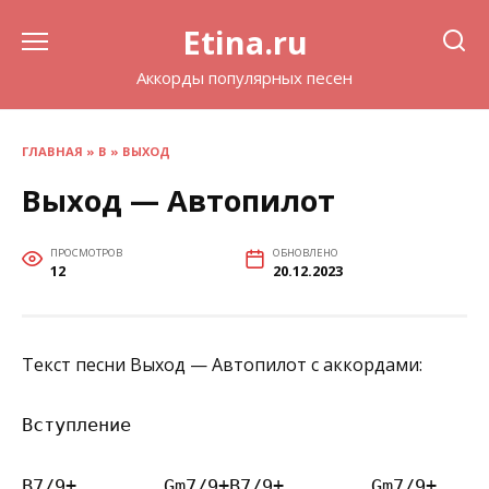
Перейти
Etina.ru
к
содержанию
Аккорды популярных песен
ГЛАВНАЯ
»
В
»
ВЫХОД
Выход — Автопилот
ПРОСМОТРОВ
ОБНОВЛЕНО
12
20.12.2023
Текст песни Выход — Автопилот с аккордами:
Вступление

B7/9+        Gm7/9+B7/9+        Gm7/9+
