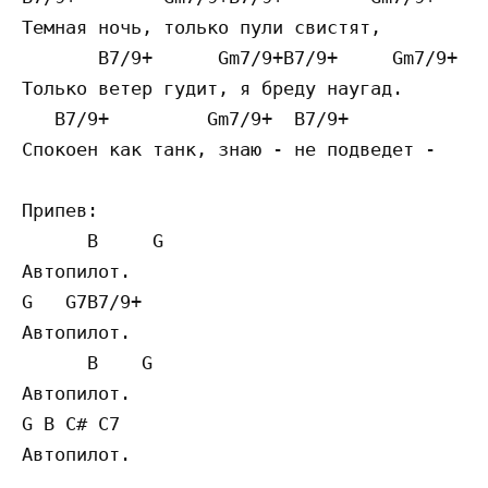
Темная ночь, только пули свистят,

       B7/9+      Gm7/9+B7/9+     Gm7/9+

Только ветер гудит, я бреду наугад.

   B7/9+         Gm7/9+  B7/9+

Спокоен как танк, знаю - не подведет -

Припев:

      B     G

Автопилот.

G   G7B7/9+ 

Автопилот.

      B    G

Автопилот.

G B C# C7   

Автопилот.
