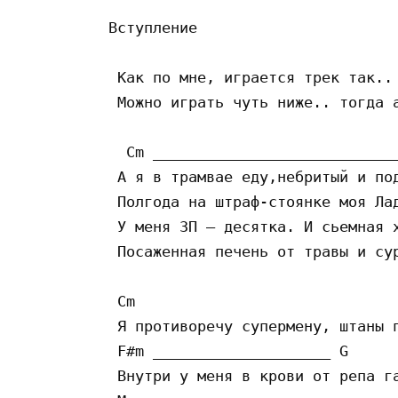
Вступление

 Как по мне, играется трек так..
 Можно играть чуть ниже.. тогда а
  Cm ____________________________
 А я в трамвае еду,небритый и под
 Полгода на штраф-стоянке моя Лад
 У меня ЗП — десятка. И сьемная х
 Посаженная печень от травы и сур
 Cm

 Я противоречу супермену, штаны п
 F#m ____________________ G

 Внутри у меня в крови от репа га