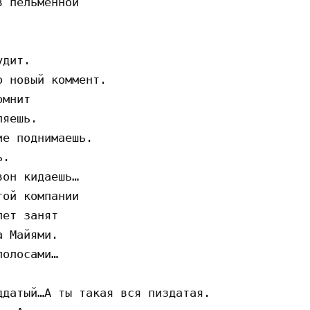
 пельменной

дит.

 новый коммент.

мнит

яешь.

е поднимаешь.

.

он кидаешь…

ой компании

ет занят

 Майями.

олосами…

датый…А ты такая вся пиздатая.
