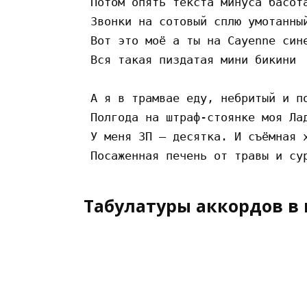
 Потом опять текста минуса басота
 Звонки на сотовый сплю умотанный
 Вот это моё а ты на Cayenne сине
 Вся такая пиздатая мини бикини

 А я в трамвае еду, небритый и по
 Полгода на штраф-стоянке моя Лад
 У меня ЗП — десятка. И съёмная х
Табулатуры аккордов в 