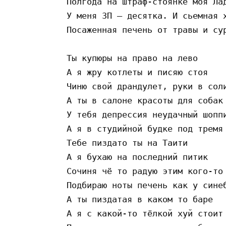
 Полгода на штраф-стоянке моя Лад
 У меня ЗП — десятка. И сьемная х
 Посаженная печень от травы и сур
 Ты купюры на право на лево

 А я жру котлеты и писяю стоя

 Чиню свой драндулет, руки в соли
 А ты в салоне красоты для собак 
 У тебя депрессия неудачный шоппи
 А я в студийной будке под тремя 
 Тебе пиздато ты на Таити

 А я бухаю на последний питик

 Сочиня чё то радую этим кого-то

 Подбираю ноты печень как у синеб
 А ты пиздатая в каком то баре

 А я с какой-то тёлкой хуй стоит 