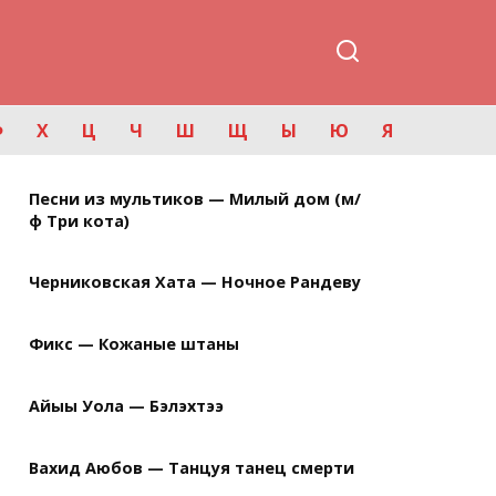
Ф
Х
Ц
Ч
Ш
Щ
Ы
Ю
Я
Песни из мультиков — Милый дом (м/
ф Три кота)
Черниковская Хата — Ночное Рандеву
Фикс — Кожаные штаны
Айыы Уола — Бэлэхтээ
Вахид Аюбов — Танцуя танец смерти