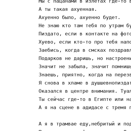
 Мы с пацанами в излетах где-то в
 А ты такая ахуенная.

 Ахуенно было, ахуенно будет.

 Не знаю кто там тебя по утрам бу
 Пиздато, если в контакте на фото
 Хуево, если кто-то про тебя напо
 Заебись, когда в смсках поздравл
 Подарков не даришь, но настроени
 Значит не забыла, значит помнишь
 Знаешь, приятно, когда на перезв
 Я снова в хламе в душшевнопиздат
 Оказался в центре внимания. Туал
 Ты сейчас где-то в Египте или на
 А я на сцене в адидасе с тремя п
 А я в трамвае еду,небритый и под