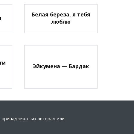
Белая береза, я тебя
ы
люблю
ти
Эйкумена — Бардак
а, принадлежат их авторам или