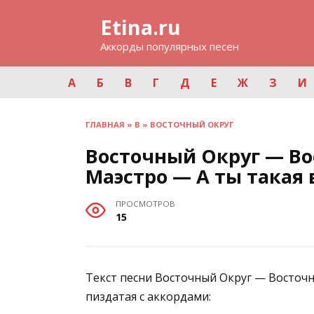
Перейти
Etina.ru
к
содержанию
Аккорды популярных песен
А
Б
В
Г
Д
Е
Ж
З
И
ГЛАВНАЯ
»
В
»
ВОСТОЧНЫЙ ОКРУГ
Восточный Округ — Во
Маэстро — А ты такая 
ПРОСМОТРОВ
15
Текст песни Восточный Округ — Восточн
пиздатая с аккордами: