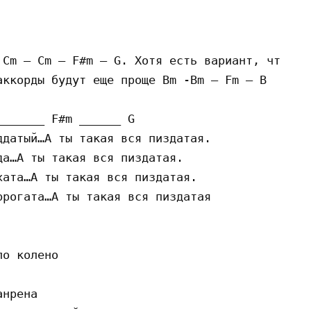
 Cm — Cm — F#m — G. Хотя есть вариант, что пос
ккорды будут еще проще Bm -Bm — Fm — B

______ F#m ______ G

датый…А ты такая вся пиздатая.

а…А ты такая вся пиздатая.

ата…А ты такая вся пиздатая.

рогата…А ты такая вся пиздатая

о колено

нрена
