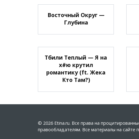
Восточный Округ —
Глубина
Тбили Теплый — Я на
х#ю крутил
романтику (ft. Жека
Кто Там?)
© 2026 Etina.ru. Все права на процитирован
правообладателям. Все материалы на сайте пу