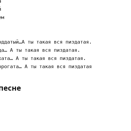




м

ддатый…А ты такая вся пиздатая.

а… А ты такая вся пиздатая.

ата… А ты такая вся пиздатая.

песне