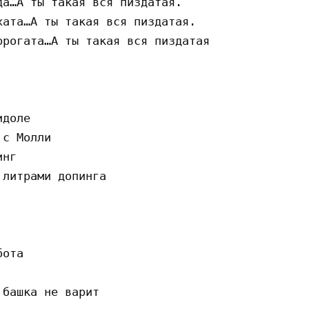
а…А ты такая вся пиздатая.

ата…А ты такая вся пиздатая.

рогата…А ты такая вся пиздатая

доле

с Молли

нг

литрами допинга

ота

башка не варит
