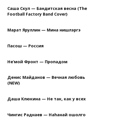
Саша Скул — Бандитская весна (The
Football Factory Band Cover)
ледний аккорд Bm7, но я думаю можно играть и 
Марат Яруллин — Мина нишлэргэ
Пасош — Россия
Не’мой Фронт — Пропадом
Денис Майданов — Вечная любовь
(NEW)
Даша Клюкина — Не так, как у всех
Чингис Раднаев — Наhанай ошолго