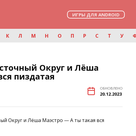
ИГРЫ ДЛЯ ANDROID
К
Л
М
Н
О
П
Р
С
Т
У
сточный Округ и Лёша
вся пиздатая
ОБНОВЛЕНО
20.12.2023
ый Округ и Лёша Маэстро — А ты такая вся