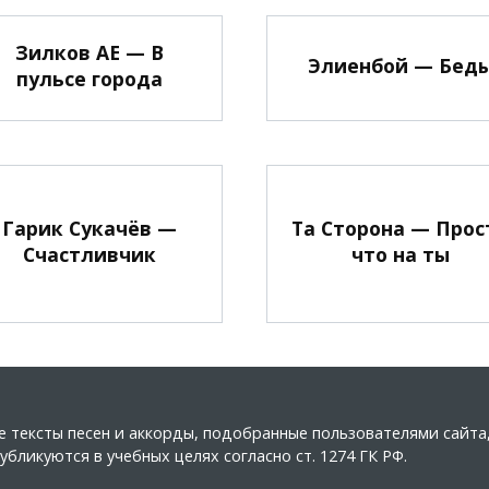
Зилков АЕ — В
Элиенбой — Бед
пульсе города
Гарик Сукачёв —
Та Сторона — Прос
Счастливчик
что на ты
ные тексты песен и аккорды, подобранные пользователями сайт
бликуются в учебных целях согласно ст. 1274 ГК РФ.