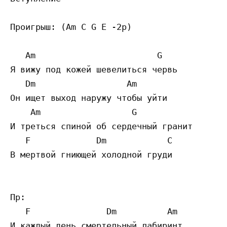
Проигрыш: (Am C G E -2р)

   Am                        G 

Я вижу под кожей шевелиться червь

   Dm                  Am

Он ищет выход наружу чтобы уйти

    Am                  G

И треться спиной об сердечный гранит

   F             Dm            C

В мертвой гниющей холодной груди

Пр:

   F               Dm          Am

И каждый день смертельный лабиринт
