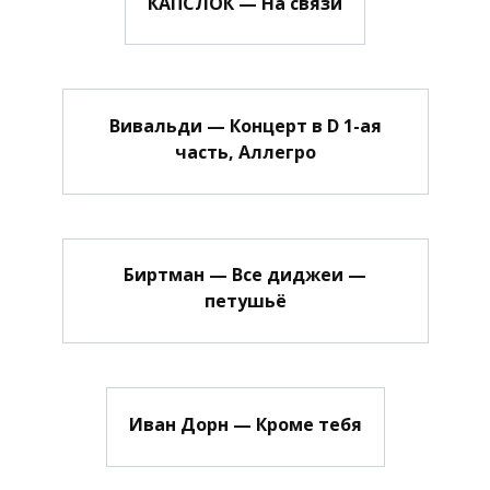
КАПСЛОК — На связи
Вивальди — Концерт в D 1-ая
часть, Аллегро
Биртман — Все диджеи —
петушьё
Иван Дорн — Кроме тебя