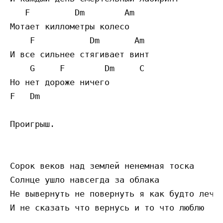
   F         Dm        Am

Мотает киллометры колесо

    F           Dm       Am

И все сильнее стягивает винт

    G     F        Dm     C

Но нет дороже ничего

F   Dm  

Проигрыш.

Сорок веков над землей ненемная тоска

Солнце ушло навсегда за облака

Не вывернуть не повернуть я как будто лечу

И не сказать что вернусь и то что люблю
