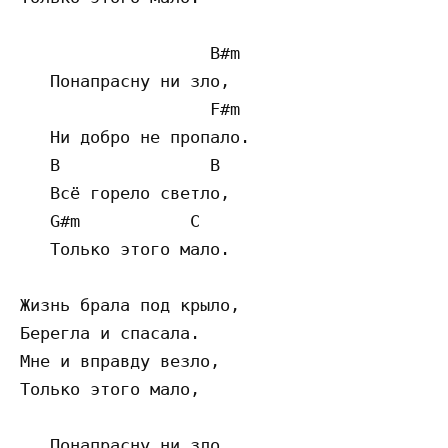
                   B#m

   Понапрасну ни зло,

                   F#m

   Ни добро не пропало.

   B               B

   Всё горело светло,

   G#m           C

   Только этого мало.

Жизнь брала под крыло,

Берегла и спасала.

Мне и вправду везло,

Только этого мало,

   Понапрасну ни зло,
