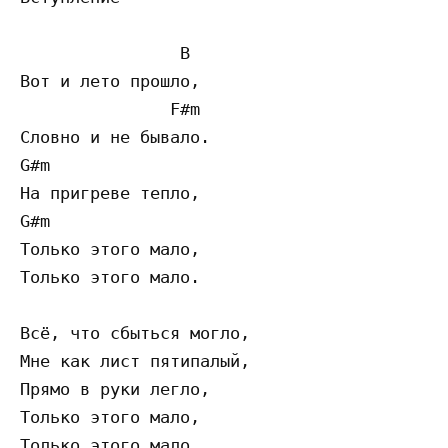
                B

Вот и лето прошло,

               F#m

Словно и не бывало.

G#m

На пригреве тепло,

G#m

Только этого мало,

Только этого мало.

Всё, что сбыться могло,

Мне как лист пятипалый,

Прямо в руки легло,

Только этого мало,

Только этого мало.
