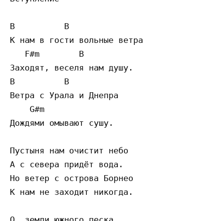
B          B

К нам в гости вольные ветра

   F#m        B

Заходят, веселя нам душу.

B          B

Ветра с Урала и Днепра

    G#m

Дождями омывают сушу.

Пустыня нам очистит небо

А с севера придёт вода.

Но ветер с острова Борнео

К нам не заходит никогда.

О, земли южного песка,
