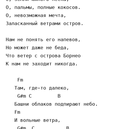
О, пальмы, полные кокосов.

О, невозможная мечта,

Заласканный ветрами остров.

Нам не понять его напевов,

Но может даже не беда,

Что ветер с острова Борнео

К нам не заходит никогда.

    Fm

   Там, где-то далеко,

    G#m C         B

   Башни облаков подпирают небо.

   Fm

   И вольные ветра,

    G#m  C           B
