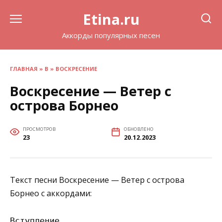
Перейти
Etina.ru
к
содержанию
Аккорды популярных песен
ГЛАВНАЯ
»
В
»
ВОСКРЕСЕНИЕ
Воскресение — Ветер с
острова Борнео
ПРОСМОТРОВ
ОБНОВЛЕНО
23
20.12.2023
Текст песни Воскресение — Ветер с острова
Борнео с аккордами:
Вступление
