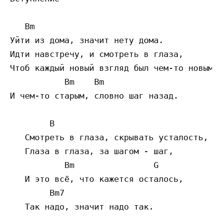
   Bm

Уйти из дома, значит нету дома.

Идти навстречу, и смотреть в глаза,

Чтоб каждый новый взгляд был чем-то новым,

           Bm    Bm

И чем-то старым, словно шаг назад.

        B

   Смотреть в глаза, скрывать усталость,

   Глаза в глаза, за шагом - шаг,

           Bm                G

   И это всё, что кажется осталось,

        Bm7

   Так надо, значит надо так.
