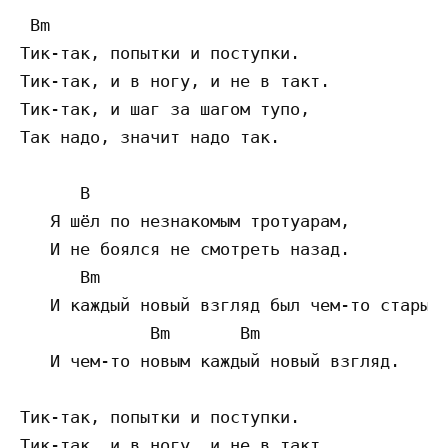
 Bm

Тик-так, попытки и поступки.

Тик-так, и в ногу, и не в такт.

Тик-так, и шаг за шагом тупо,

Так надо, значит надо так.

      B

   Я шёл по незнакомым тротуарам,

   И не боялся не смотреть назад.

      Bm

   И каждый новый взгляд был чем-то старым,
             Bm       Bm

   И чем-то новым каждый новый взгляд.

Тик-так, попытки и поступки.

Тик-так, и в ногу, и не в такт.
