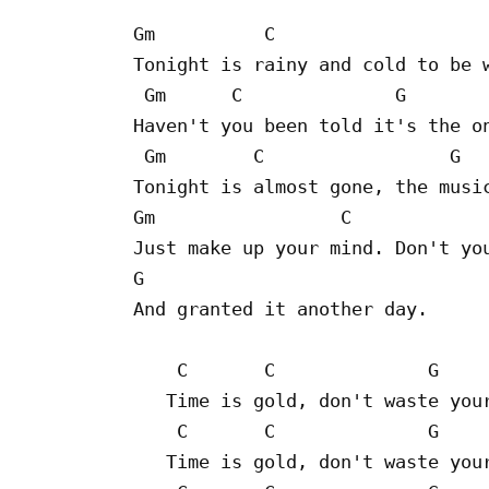
Gm          C                    
Tonight is rainy and cold to be w
 Gm      C              G

Haven't you been told it's the on
 Gm        C                 G

Tonight is almost gone, the music
Gm                 C             
Just make up your mind. Don't you
G

And granted it another day.

    C       C              G

   Time is gold, don't waste your
    C       C              G

   Time is gold, don't waste your