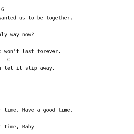
G

anted us to be together.

ly way now?

 won't last forever.

  C

 let it slip away,

 time. Have a good time.

 time, Baby
