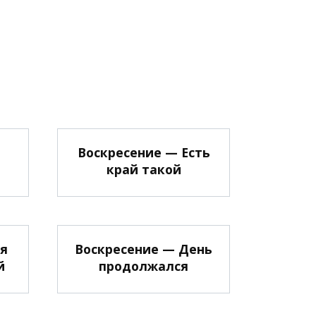
Воскресение — Есть
край такой
ля
Воскресение — День
й
продолжался