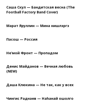
Саша Скул — Бандитская весна (The
Football Factory Band Cover)
Марат Яруллин — Мина нишлэргэ
Пасош — Россия
Не’мой Фронт — Пропадом
Денис Майданов — Вечная любовь
(NEW)
Даша Клюкина — Не так, как у всех
Чингис Раднаев — Наhанай ошолго