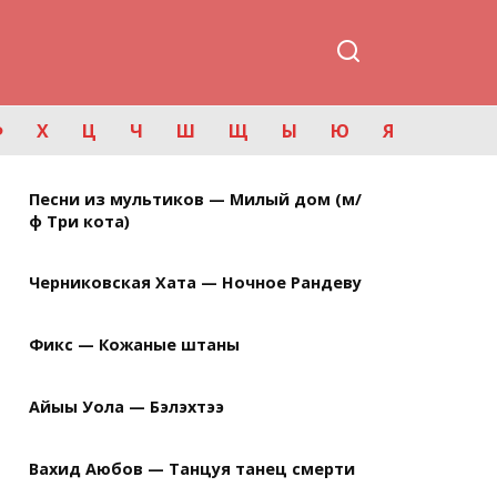
Ф
Х
Ц
Ч
Ш
Щ
Ы
Ю
Я
Песни из мультиков — Милый дом (м/
ф Три кота)
Черниковская Хата — Ночное Рандеву
Фикс — Кожаные штаны
Айыы Уола — Бэлэхтээ
Вахид Аюбов — Танцуя танец смерти