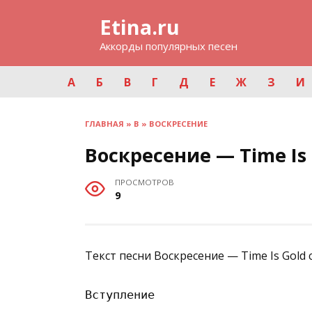
Перейти
Etina.ru
к
содержанию
Аккорды популярных песен
А
Б
В
Г
Д
Е
Ж
З
И
ГЛАВНАЯ
»
В
»
ВОСКРЕСЕНИЕ
Воскресение — Time Is
ПРОСМОТРОВ
9
Текст песни Воскресение — Time Is Gold 
Вступление
