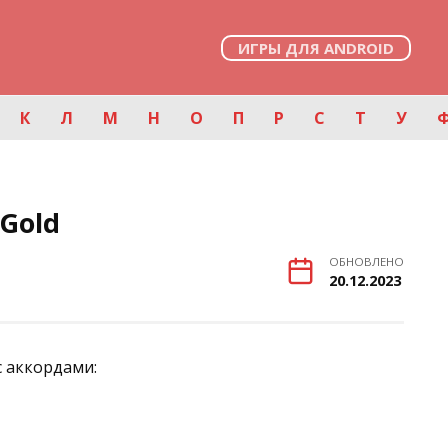
ИГРЫ ДЛЯ ANDROID
К
Л
М
Н
О
П
Р
С
Т
У
 Gold
ОБНОВЛЕНО
20.12.2023
с аккордами: