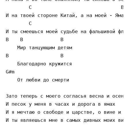
        C                               B  
И на твоей стороне Китай, а на моей - Ямайк
        C                                B

И ты смеешься моей судьбе на фальшивой флей
B    B             B

    Мир танцующим детям

B                  B

    Благодарно кружится

G#m

    От любви до смерти

Зато теперь с моего согласья весна и осень

И песок у меня в часах и дорога в ямах

И я мечтаю о свободе и царстве, о вине и хл