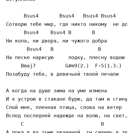
      Bsus4       Bsus4   Bsus4 Bsus4

Сотворю тебе мир, где никто никому  не долж
      Bsus4    Bsus4 B       B

Ни кола, ни двора, ни чужого добра       не
       Bsus4   B               B

На песке нарисую     лодку, плесну водою

     Bmaj7          G#m9(2.)  F-5(1.3.)

Позабуду тебя, в девичьей твоей печали

А когда на душе зима на уме измена

И я устрою в стакане бурю, да там и сгину

Спой мне, пленная птица, слова на ветер

Вслед последней надежде на волю, на свет, н
     C                          B

А пока я во тьме окаянной, ты сияешь в зени