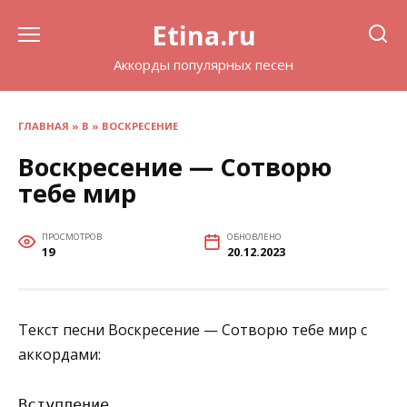
Перейти
Etina.ru
к
содержанию
Аккорды популярных песен
ГЛАВНАЯ
»
В
»
ВОСКРЕСЕНИЕ
Воскресение — Сотворю
тебе мир
ПРОСМОТРОВ
ОБНОВЛЕНО
19
20.12.2023
Текст песни Воскресение — Сотворю тебе мир с
аккордами:
Вступление
